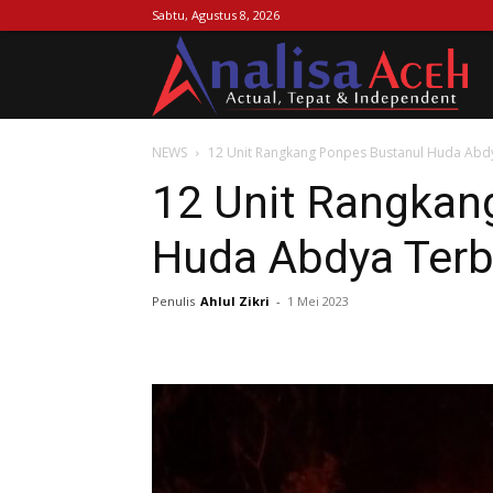
Sabtu, Agustus 8, 2026
Ana
NEWS
12 Unit Rangkang Ponpes Bustanul Huda Abd
Ac
12 Unit Rangkan
Huda Abdya Terb
Penulis
Ahlul Zikri
-
1 Mei 2023