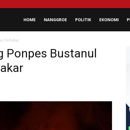
lisa
HOME
NANGGROE
POLITIK
EKONOMI
P
ya Terbakar
eh
g Ponpes Bustanul
akar