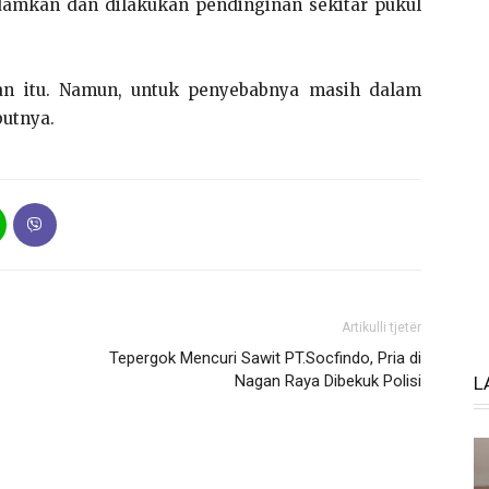
damkan dan dilakukan pendinginan sekitar pukul
an itu. Namun, untuk penyebabnya masih dalam
butnya.
Artikulli tjetër
Tepergok Mencuri Sawit PT.Socfindo, Pria di
Nagan Raya Dibekuk Polisi
L