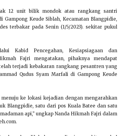
yak 12 unit bilik mondok atau rangkang santri
di Gampong Keude Siblah, Kecamatan Blangpidie,
es terbakar pada Senin (1/5/2023). sekitar pukul
lui Kabid Pencegahan, Kesiapsiagaan dan
Hikmah Fajri mengatakan, pihaknya mendapat
telah terjadi kebakaran rangkang pesantren yang
hammad Qudus Syam Marfali di Gampong Keude
ng menuju ke lokasi kejadian dengan mengarahkan
duk Blangpidie, satu dari pos Kuala Batee dan satu
madaman api,” ungkap Nanda Hikmah Fajri dalam
eh.com.