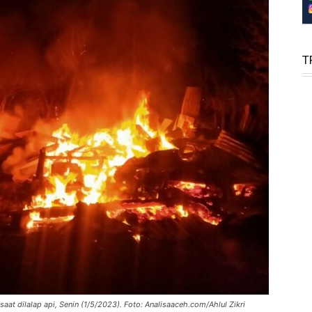
T
aat dilalap api, Senin (1/5/2023). Foto: Analisaaceh.com/Ahlul Zikri