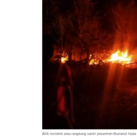
Bilik mondok atau rangkang santri pesantren Bustanul Huda s