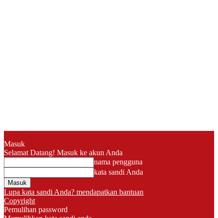
Masuk
Selamat Datang! Masuk ke akun Anda
nama pengguna
kata sandi Anda
Lupa kata sandi Anda? mendapatkan bantuan
Copyright
Pemulihan password