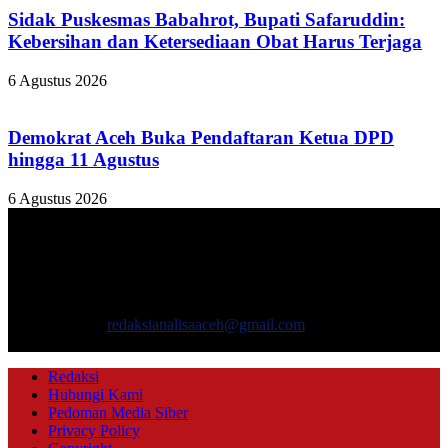
Sidak Puskesmas Babahrot, Bupati Safaruddin:
Kebersihan dan Ketersediaan Obat Harus Terjaga
6 Agustus 2026
Demokrat Aceh Buka Pendaftaran Ketua DPD
hingga 11 Agustus
6 Agustus 2026
TENTANG KAMI
ANALISAACEH.COM, adalah Portal berita online untuk
masyarakat yang menyajikan informasi tentang berbagai hal
mencakup pembangunan ekonomi, sosial, politik, keamanan, hukum
dan gaya hidup.
Hubungi kami:
redaksianalisaaceh@gmail.com
IKUTI KAMI
Redaksi
Hubungi Kami
Pedoman Media Siber
Privacy Policy