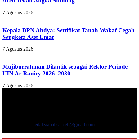
Aceh Tekan Angka Stunting
7 Agustus 2026
Kepala BPN Abdya: Sertifikat Tanah Wakaf Cegah
Sengketa Aset Umat
7 Agustus 2026
Mujiburrahman Dilantik sebagai Rektor Periode
UIN Ar-Raniry 2026–2030
7 Agustus 2026
TENTANG KAMI
ANALISAACEH.COM, adalah Portal berita online untuk
masyarakat yang menyajikan informasi tentang berbagai hal
mencakup pembangunan ekonomi, sosial, politik, keamanan, hukum
dan gaya hidup.
Hubungi kami:
redaksianalisaaceh@gmail.com
IKUTI KAMI