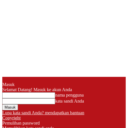
Masuk
Selamat Datang! Masuk ke akun Anda
nama pengguna
kata sandi Anda
Lupa kata sandi Anda? mendapatkan bantuan
Copyright
Pemulihan password