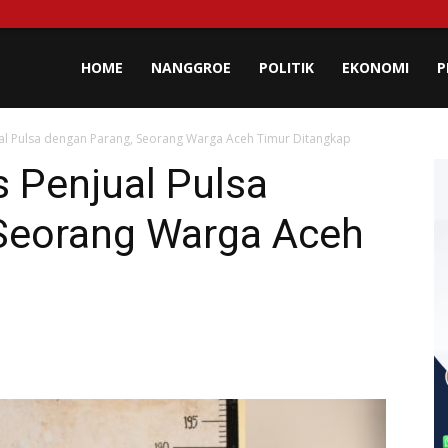
lisa
HOME
NANGGROE
POLITIK
EKONOMI
P
al Pulsa dengan Parang, Seorang Warga Aceh Timur Ditangkap
eh
 Penjual Pulsa
Seorang Warga Aceh