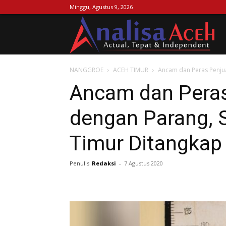
Minggu, Agustus 9, 2026
Ana
NANGGROE
ACEH TIMUR
Ancam dan Peras Penju
Ac
Ancam dan Peras
dengan Parang, 
Timur Ditangkap
Penulis
Redaksi
-
7 Agustus 2020