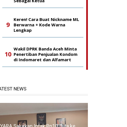
Sebagai Ketua
Keren! Cara Buat Nickname ML
Berwarna + Kode Warna
Lengkap
Wakil DPRK Banda Aceh Minta
Penertiban Penjualan Kondom
di Indomaret dan Alfamart
ATEST NEWS
YARA Salurkan Infak Rp10 Juta ke