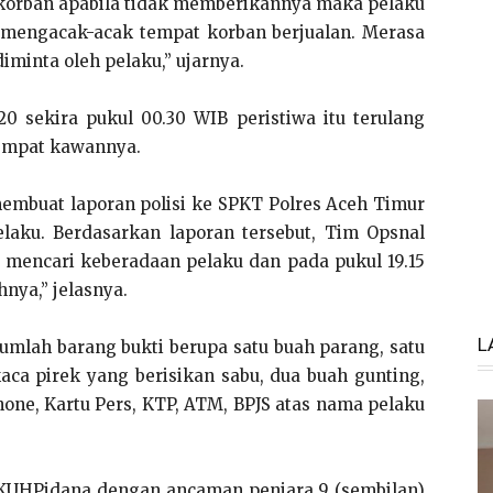
 korban apabila tidak memberikannya maka pelaku
mengacak-acak tempat korban berjualan. Merasa
minta oleh pelaku,” ujarnya.
0 sekira pukul 00.30 WIB peristiwa itu terulang
tempat kawannya.
embuat laporan polisi ke SPKT Polres Aceh Timur
elaku. Berdasarkan laporan tersebut, Tim Opsnal
 mencari keberadaan pelaku dan pada pukul 19.15
nya,” jelasnya.
L
umlah barang bukti berupa satu buah parang, satu
 kaca pirek yang berisikan sabu, dua buah gunting,
hone, Kartu Pers, KTP, ATM, BPJS atas nama pelaku
51 KUHPidana dengan ancaman penjara 9 (sembilan)