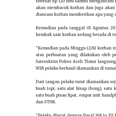
sebesar Rp 120 ribu sambil mengancam
akan membacok korban dan juga akan 
diancam korban memberikan apa yang di
Kemudian pada tanggal 01 Agustus 202
kembali saat korban sedang berada di 
“Kemudian pada Minggu (2/8) korban m
atas perbuatan yang dilakukan oleh p
Satreskrim Polres Aceh Timur langsung
WIB pelaku berhasil diamankan di rumah
Dari tangan pelaku turut diamankan sej
buah topi, satu alat hisap (bong), satu
satu buah pisau lipat, empat unit handp
dan STNK.
“Pelaku dijerat dengan Pasal 368 jo 3