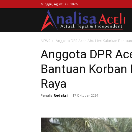
Minggu, Agustus 9, 2026
Ana
NEWS
Anggota DPR Aceh Abu Heri Salurkan Bantuan
Ac
Anggota DPR Ace
Bantuan Korban 
Raya
Penulis
Redaksi
-
17 Oktober 2024