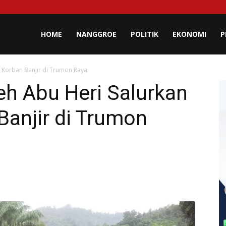
lisa
HOME
NANGGROE
POLITIK
EKONOMI
P
 Korban Banjir di Trumon Raya
eh
h Abu Heri Salurkan
Banjir di Trumon