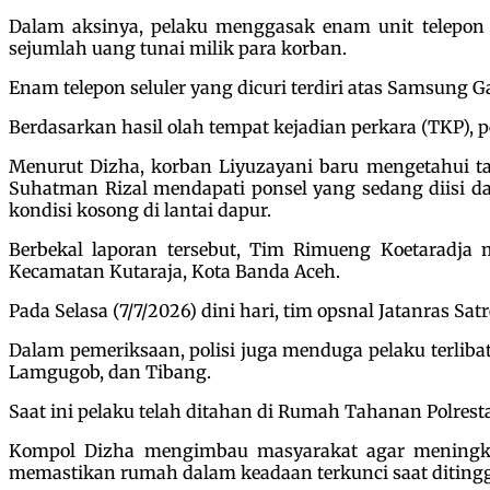
Dalam aksinya, pelaku menggasak enam unit telepon s
sejumlah uang tunai milik para korban.
Enam telepon seluler yang dicuri terdiri atas Samsung G
Berdasarkan hasil olah tempat kejadian perkara (TKP),
Menurut Dizha, korban Liyuzayani baru mengetahui ta
Suhatman Rizal mendapati ponsel yang sedang diisi day
kondisi kosong di lantai dapur.
Berbekal laporan tersebut, Tim Rimueng Koetaradja
Kecamatan Kutaraja, Kota Banda Aceh.
Pada Selasa (7/7/2026) dini hari, tim opsnal Jatanras S
Dalam pemeriksaan, polisi juga menduga pelaku terliba
Lamgugob, dan Tibang.
Saat ini pelaku telah ditahan di Rumah Tahanan Polrest
Kompol Dizha mengimbau masyarakat agar meningka
memastikan rumah dalam keadaan terkunci saat diting