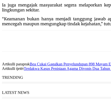
Ia juga mengajak masyarakat segera melaporkan kepa
lingkungan sekitar.
“Keamanan bukan hanya menjadi tanggung jawab apar
mencegah maupun mengungkap tindak kejahatan,” tut
Artikulli paraprak
Bea Cukai Gagalkan Penyelundupan 898 Mayam E
Artikulli tjetër
Terdakwa Kasus Penistaan Agama Divonis Dua Tahun 
TRENDING
LATEST NEWS