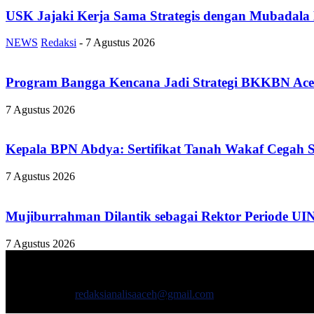
USK Jajaki Kerja Sama Strategis dengan Mubadala
NEWS
Redaksi
-
7 Agustus 2026
Program Bangga Kencana Jadi Strategi BKKBN Ace
7 Agustus 2026
Kepala BPN Abdya: Sertifikat Tanah Wakaf Cegah 
7 Agustus 2026
Mujiburrahman Dilantik sebagai Rektor Periode UI
7 Agustus 2026
TENTANG KAMI
ANALISAACEH.COM, adalah Portal berita online untuk masyarakat y
Hubungi kami:
redaksianalisaaceh@gmail.com
IKUTI KAMI