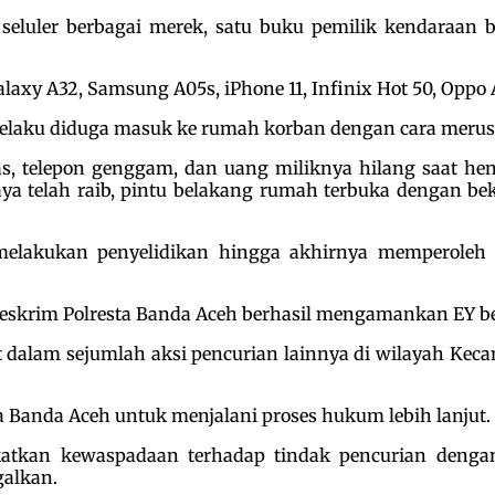
eluler berbagai merek, satu buku pemilik kendaraan b
alaxy A32, Samsung A05s, iPhone 11, Infinix Hot 50, Oppo
 pelaku diduga masuk ke rumah korban dengan cara merus
s, telepon genggam, dan uang miliknya hilang saat he
a telah raib, pintu belakang rumah terbuka dengan bek
 melakukan penyelidikan hingga akhirnya memperole
atreskrim Polresta Banda Aceh berhasil mengamankan EY be
t dalam sejumlah aksi pencurian lainnya di wilayah Kec
a Banda Aceh untuk menjalani proses hukum lebih lanjut.
tkan kewaspadaan terhadap tindak pencurian dengan
galkan.