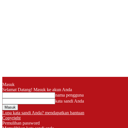
Masuk
Selamat Datang! Masuk ke akun Anda
nama pengguna
kata sandi Anda
Lupa kata sandi Anda? mendapatkan bantuan
Copyright
Pemulihan password