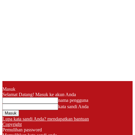
Masuk
Selamat Datang! Masuk ke akun Anda
nama pengguna
kata sandi Anda
Lupa kata sandi Anda? mendapatkan bantuan
Copyright
Pemulihan password