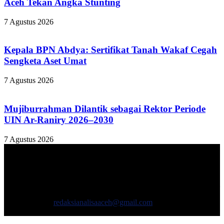
Aceh Tekan Angka Stunting
7 Agustus 2026
Kepala BPN Abdya: Sertifikat Tanah Wakaf Cegah
Sengketa Aset Umat
7 Agustus 2026
Mujiburrahman Dilantik sebagai Rektor Periode
UIN Ar-Raniry 2026–2030
7 Agustus 2026
TENTANG KAMI
ANALISAACEH.COM, adalah Portal berita online untuk
masyarakat yang menyajikan informasi tentang berbagai hal
mencakup pembangunan ekonomi, sosial, politik, keamanan, hukum
dan gaya hidup.
Hubungi kami:
redaksianalisaaceh@gmail.com
IKUTI KAMI