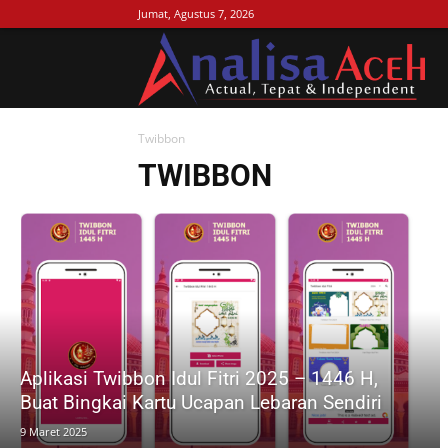
Jumat, Agustus 7, 2026
Ana
Twibbon
Ac
TWIBBON
Aplikasi Twibbon Idul Fitri 2025 – 1446 H,
Buat Bingkai Kartu Ucapan Lebaran Sendiri
9 Maret 2025