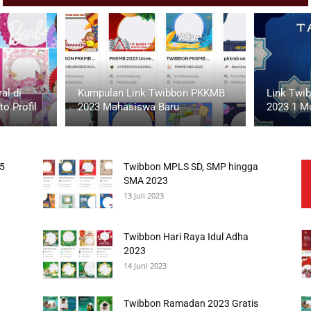
al di
Kumpulan Link Twibbon PKKMB
Link Twi
o Profil
2023 Mahasiswa Baru
2023 1 M
45
Twibbon MPLS SD, SMP hingga
SMA 2023
13 Juli 2023
Twibbon Hari Raya Idul Adha
2023
14 Juni 2023
Twibbon Ramadan 2023 Gratis