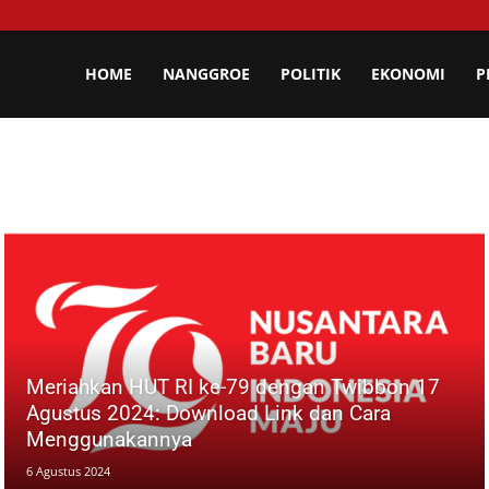
lisa
HOME
NANGGROE
POLITIK
EKONOMI
P
eh
Meriahkan HUT RI ke-79 dengan Twibbon 17
Agustus 2024: Download Link dan Cara
Menggunakannya
6 Agustus 2024