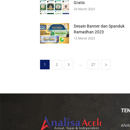
Gratis
20 Maret 2023
Desain Banner dan Spanduk
Ramadhan 2023
13 Maret 2023
...
1
2
3
27
TE
ANAL