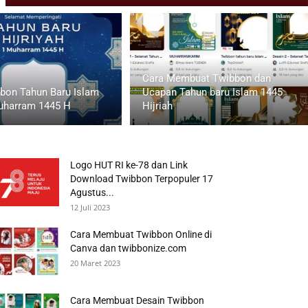
Cara Membuat Twibbon dan
bbon Tahun Baru Islam
Ucapan Tahun baru Islam 1445
uharram 1445 H
Hijriah
Logo HUT RI ke-78 dan Link
Download Twibbon Terpopuler 17
Agustus...
12 Juli 2023
Cara Membuat Twibbon Online di
Canva dan twibbonize.com
20 Maret 2023
Cara Membuat Desain Twibbon