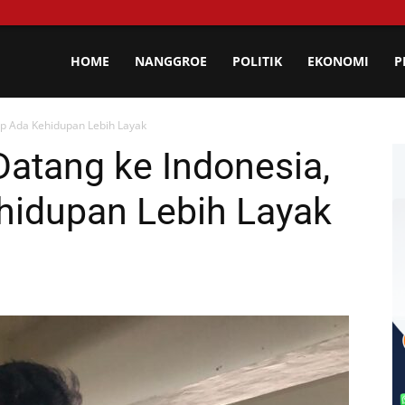
lisa
HOME
NANGGROE
POLITIK
EKONOMI
P
ap Ada Kehidupan Lebih Layak
eh
Datang ke Indonesia,
hidupan Lebih Layak