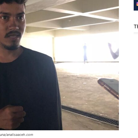
T
yuna/analisaaceh.com