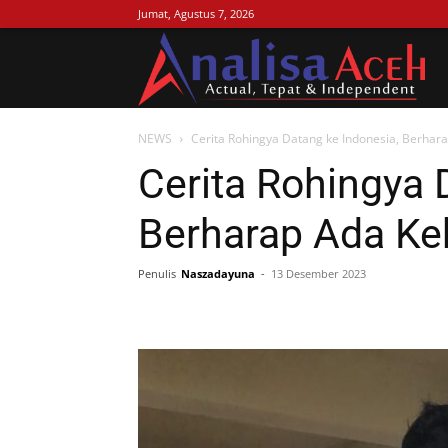
Jumat, Agustus 7, 2026
Ana
NEWS
Cerita Rohingya Datang ke Indonesia, Berhar
Ac
Cerita Rohingya 
Berharap Ada Ke
Penulis
Naszadayuna
-
13 Desember 2023