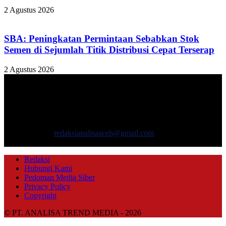
2 Agustus 2026
SBA: Peningkatan Permintaan Sebabkan Stok
Semen di Sejumlah Titik Distribusi Cepat Terserap
2 Agustus 2026
TENTANG KAMI
ANALISAACEH.COM, adalah Portal berita online untuk
masyarakat yang menyajikan informasi tentang berbagai hal
mencakup pembangunan ekonomi, sosial, politik, keamanan, hukum
dan gaya hidup.
Hubungi kami:
redaksianalisaaceh@gmail.com
IKUTI KAMI
Redaksi
Hubungi Kami
Pedoman Media Siber
Privacy Policy
Copyright
© PT. ANALISA TREND MEDIA - 2026