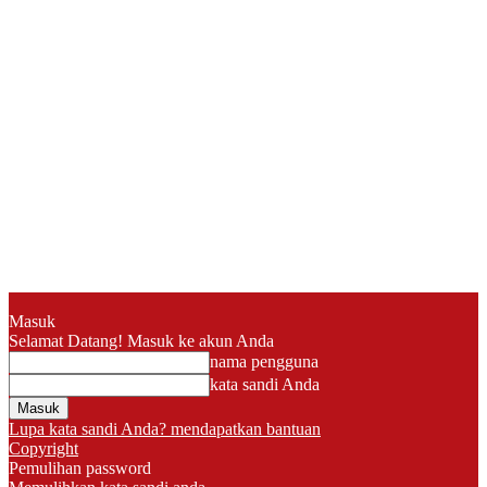
Masuk
Selamat Datang! Masuk ke akun Anda
nama pengguna
kata sandi Anda
Lupa kata sandi Anda? mendapatkan bantuan
Copyright
Pemulihan password