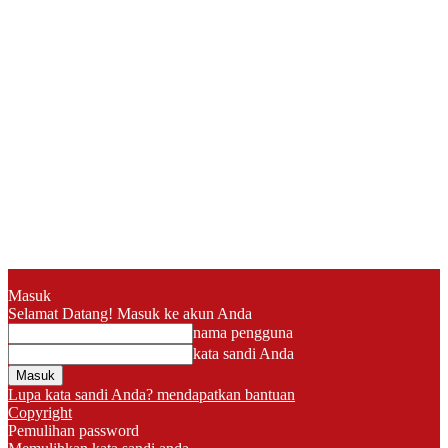
Masuk
Selamat Datang! Masuk ke akun Anda
nama pengguna
kata sandi Anda
Lupa kata sandi Anda? mendapatkan bantuan
Copyright
Pemulihan password