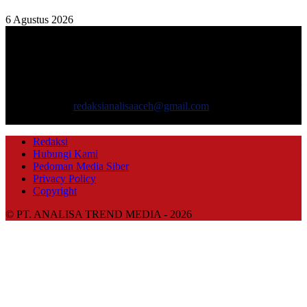
6 Agustus 2026
TENTANG KAMI
ANALISAACEH.COM, adalah Portal berita online untuk
masyarakat yang menyajikan informasi tentang berbagai hal
mencakup pembangunan ekonomi, sosial, politik, keamanan, hukum
dan gaya hidup.
Hubungi kami:
redaksianalisaaceh@gmail.com
IKUTI KAMI
Redaksi
Hubungi Kami
Pedoman Media Siber
Privacy Policy
Copyright
© PT. ANALISA TREND MEDIA - 2026