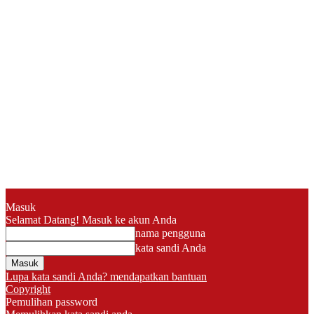
Masuk
Selamat Datang! Masuk ke akun Anda
nama pengguna
kata sandi Anda
Lupa kata sandi Anda? mendapatkan bantuan
Copyright
Pemulihan password