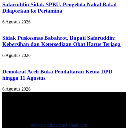
Safaruddin Sidak SPBU, Pengelola Nakal Bakal
Dilaporkan ke Pertamina
6 Agustus 2026
Sidak Puskesmas Babahrot, Bupati Safaruddin:
Kebersihan dan Ketersediaan Obat Harus Terjaga
6 Agustus 2026
Demokrat Aceh Buka Pendaftaran Ketua DPD
hingga 11 Agustus
6 Agustus 2026
TENTANG KAMI
ANALISAACEH.COM, adalah Portal berita online untuk
masyarakat yang menyajikan informasi tentang berbagai hal
mencakup pembangunan ekonomi, sosial, politik, keamanan, hukum
dan gaya hidup.
Hubungi kami:
redaksianalisaaceh@gmail.com