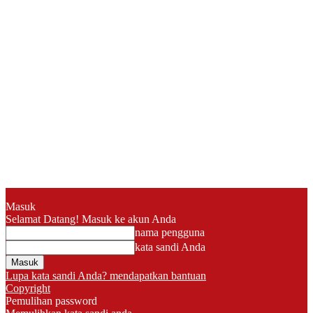
Masuk
Selamat Datang! Masuk ke akun Anda
nama pengguna
kata sandi Anda
Lupa kata sandi Anda? mendapatkan bantuan
Copyright
Pemulihan password