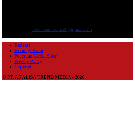
TENTANG KAMI
ANALISAACEH.COM, adalah Portal berita online untuk
masyarakat yang menyajikan informasi tentang berbagai hal
mencakup pembangunan ekonomi, sosial, politik, keamanan, hukum
dan gaya hidup.
Hubungi kami:
redaksianalisaaceh@gmail.com
IKUTI KAMI
Redaksi
Hubungi Kami
Pedoman Media Siber
Privacy Policy
Copyright
© PT. ANALISA TREND MEDIA - 2026