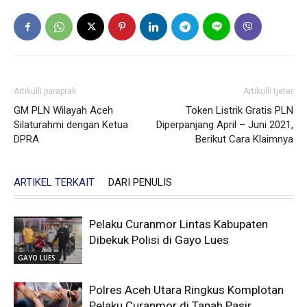
Artikulli paraprak
Artikulli tjetër
GM PLN Wilayah Aceh
Token Listrik Gratis PLN
Silaturahmi dengan Ketua
Diperpanjang April – Juni 2021,
DPRA
Berikut Cara Klaimnya
ARTIKEL TERKAIT
DARI PENULIS
Pelaku Curanmor Lintas Kabupaten
Dibekuk Polisi di Gayo Lues
GAYO LUES
Polres Aceh Utara Ringkus Komplotan
Pelaku Curanmor di Tanah Pasir