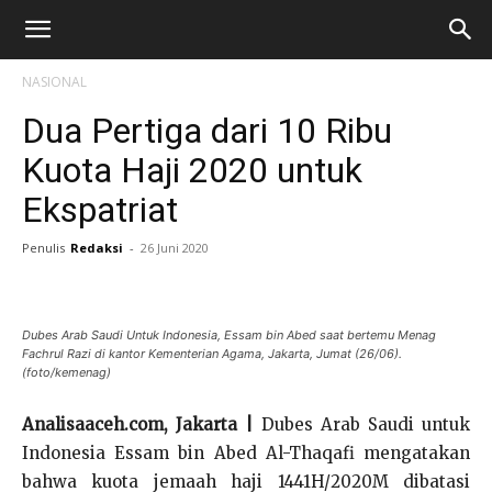
NASIONAL
Dua Pertiga dari 10 Ribu
Kuota Haji 2020 untuk
Ekspatriat
Penulis
Redaksi
-
26 Juni 2020
Dubes Arab Saudi Untuk Indonesia, Essam bin Abed saat bertemu Menag
Fachrul Razi di kantor Kementerian Agama, Jakarta, Jumat (26/06).
(foto/kemenag)
Analisaaceh.com, Jakarta |
Dubes Arab Saudi untuk
Indonesia Essam bin Abed Al-Thaqafi mengatakan
bahwa kuota jemaah haji 1441H/2020M dibatasi