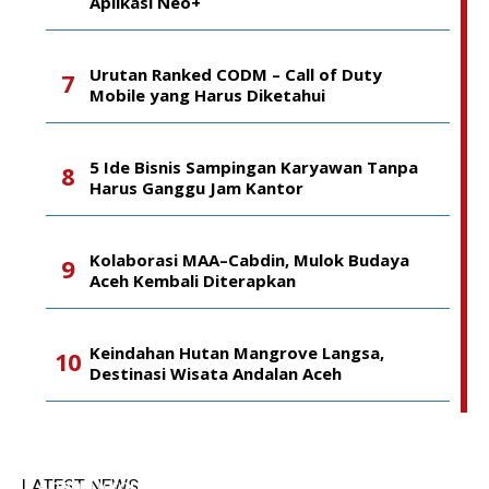
Aplikasi Neo+
Urutan Ranked CODM – Call of Duty
Mobile yang Harus Diketahui
5 Ide Bisnis Sampingan Karyawan Tanpa
Harus Ganggu Jam Kantor
Kolaborasi MAA–Cabdin, Mulok Budaya
Aceh Kembali Diterapkan
Keindahan Hutan Mangrove Langsa,
Destinasi Wisata Andalan Aceh
YARA Salurkan Infak Rp10 Juta ke Baitul Mal
LATEST NEWS
Aceh, Dorong Kepatuhan Zakat Badan Usaha