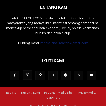
TENTANG KAMI
ANALISAACEH.COM, adalah Portal berita online untuk
masyarakat yang menyajikan informasi tentang berbagai hal
mencakup pembangunan ekonomi, sosial, politik, keamanan,
hukum dan gaya hidup.
Hubungi kami:
redaksianalisaaceh@gmail.com
IKUTI KAMI
Redaksi
Hubungi Kami
Pedoman Media Siber
Privacy Policy
Copyright
© PT. ANALISA TREND MEDIA - 2026