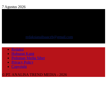
7 Agustus 2026
TENTANG KAMI
ANALISAACEH.COM, adalah Portal berita online untuk
masyarakat yang menyajikan informasi tentang berbagai hal
mencakup pembangunan ekonomi, sosial, politik, keamanan, hukum
dan gaya hidup.
Hubungi kami:
redaksianalisaaceh@gmail.com
IKUTI KAMI
Redaksi
Hubungi Kami
Pedoman Media Siber
Privacy Policy
Copyright
© PT. ANALISA TREND MEDIA - 2026