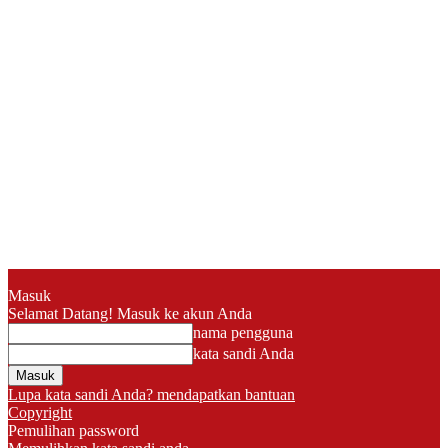
Masuk
Selamat Datang! Masuk ke akun Anda
nama pengguna
kata sandi Anda
Lupa kata sandi Anda? mendapatkan bantuan
Copyright
Pemulihan password