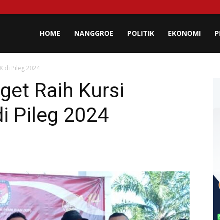
lisa
HOME
NANGGROE
POLITIK
EKONOMI
P
 di Pileg 2024
eh
get Raih Kursi
i Pileg 2024