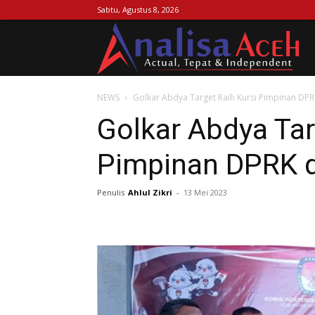
Sabtu, Agustus 8, 2026
Ana
NEWS
Golkar Abdya Target Raih Kursi Pimpinan DPRK
Ac
Golkar Abdya Tar
Pimpinan DPRK d
Penulis
Ahlul Zikri
-
13 Mei 2023