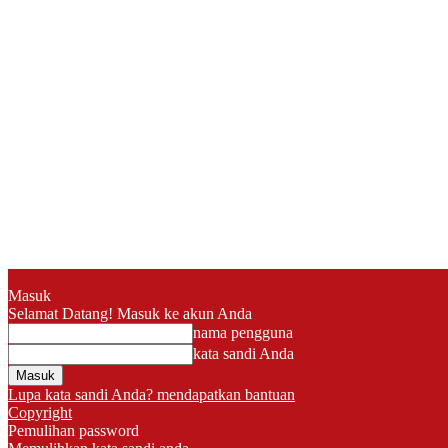
Masuk
Selamat Datang! Masuk ke akun Anda
nama pengguna
kata sandi Anda
Lupa kata sandi Anda? mendapatkan bantuan
Copyright
Pemulihan password