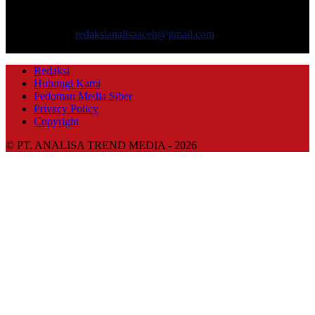
mencakup pembangunan ekonomi, sosial, politik, keamanan, hukum
dan gaya hidup.
Hubungi kami:
redaksianalisaaceh@gmail.com
IKUTI KAMI
Redaksi
Hubungi Kami
Pedoman Media Siber
Privacy Policy
Copyright
© PT. ANALISA TREND MEDIA - 2026