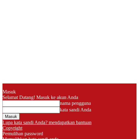
Masuk
Selamat Datang! Masuk ke akun Anda
nama pengguna
kata sandi Anda
Lupa kata sandi Anda? mendapatkan bantuan
Copyright
Pemulihan password