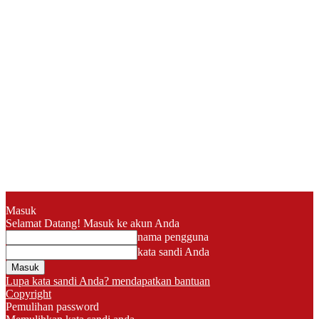
Masuk
Selamat Datang! Masuk ke akun Anda
nama pengguna
kata sandi Anda
Lupa kata sandi Anda? mendapatkan bantuan
Copyright
Pemulihan password