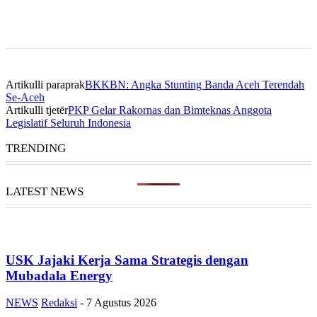
Artikulli paraprak
BKKBN: Angka Stunting Banda Aceh Terendah
Se-Aceh
Artikulli tjetër
PKP Gelar Rakornas dan Bimteknas Anggota
Legislatif Seluruh Indonesia
TRENDING
LATEST NEWS
USK Jajaki Kerja Sama Strategis dengan
Mubadala Energy
NEWS
Redaksi
-
7 Agustus 2026