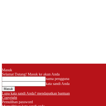
Masuk
Selamat Datang! Masuk ke akun Anda
nama pengguna
kata sandi Anda
Lupa kata sandi Anda? mendapatkan bantuan
Copyright
Pemulihan password