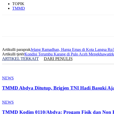
TOPIK
TMMD
Artikulli paraprak
Jelang Ramadhan, Harga Emas di Kota Langsa Rp
Artikulli tjetër
Kondisi Terumbu Karang di Pulo Aceh Mengkhawatir
ARTIKEL TERKAIT
DARI PENULIS
NEWS
TMMD Abdya Ditutup, Brigjen TNI Hadi Basuki Aja
NEWS
TMMD Kodim 0110/Abdya: Progam Fisik dan Non 