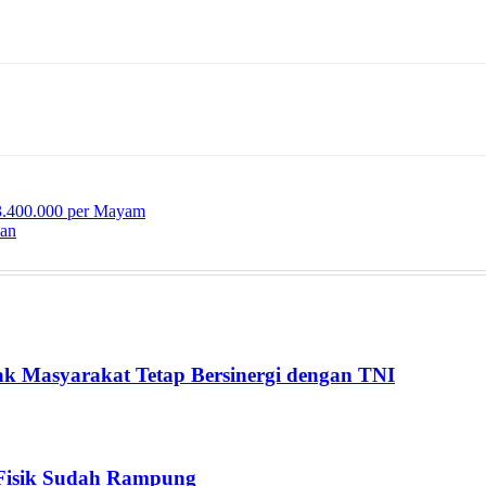
3.400.000 per Mayam
kan
k Masyarakat Tetap Bersinergi dengan TNI
Fisik Sudah Rampung