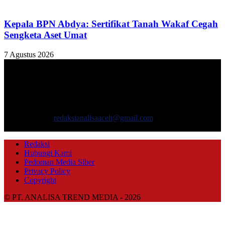
Kepala BPN Abdya: Sertifikat Tanah Wakaf Cegah
Sengketa Aset Umat
7 Agustus 2026
TENTANG KAMI
ANALISAACEH.COM, adalah Portal berita online untuk
masyarakat yang menyajikan informasi tentang berbagai hal
mencakup pembangunan ekonomi, sosial, politik, keamanan, hukum
dan gaya hidup.
Hubungi kami:
redaksianalisaaceh@gmail.com
IKUTI KAMI
Redaksi
Hubungi Kami
Pedoman Media Siber
Privacy Policy
Copyright
© PT. ANALISA TREND MEDIA - 2026