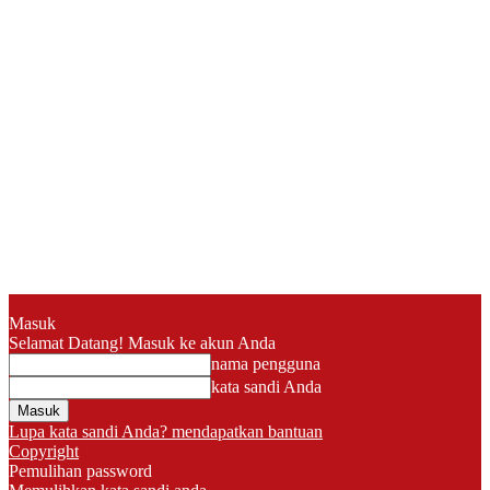
Masuk
Selamat Datang! Masuk ke akun Anda
nama pengguna
kata sandi Anda
Lupa kata sandi Anda? mendapatkan bantuan
Copyright
Pemulihan password