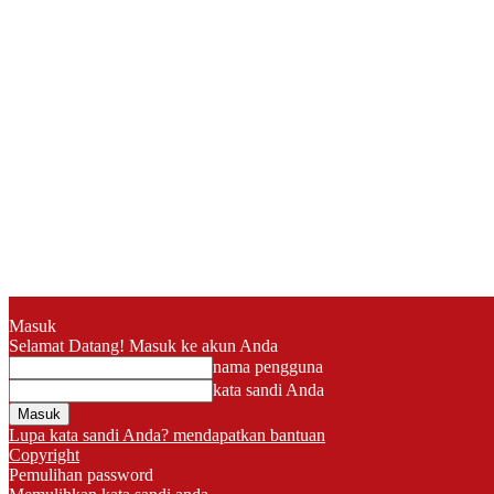
Masuk
Selamat Datang! Masuk ke akun Anda
nama pengguna
kata sandi Anda
Lupa kata sandi Anda? mendapatkan bantuan
Copyright
Pemulihan password