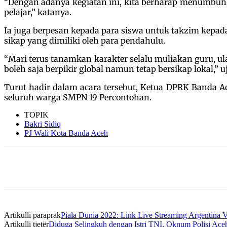
“Dengan adanya kegiatan ini, kita berharap menumbuhk
pelajar,” katanya.
Ia juga berpesan kepada para siswa untuk takzim kepad
sikap yang dimiliki oleh para pendahulu.
“Mari terus tanamkan karakter selalu muliakan guru, ul
boleh saja berpikir global namun tetap bersikap lokal,” uj
Turut hadir dalam acara tersebut, Ketua DPRK Banda 
seluruh warga SMPN 19 Percontohan.
TOPIK
Bakri Sidiq
PJ Wali Kota Banda Aceh
Artikulli paraprak
Piala Dunia 2022: Link Live Streaming Argentina 
Artikulli tjetër
Diduga Selingkuh dengan Istri TNI, Oknum Polisi Ace