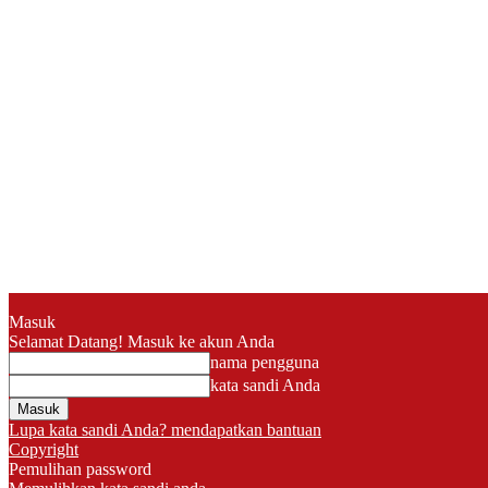
Masuk
Selamat Datang! Masuk ke akun Anda
nama pengguna
kata sandi Anda
Lupa kata sandi Anda? mendapatkan bantuan
Copyright
Pemulihan password