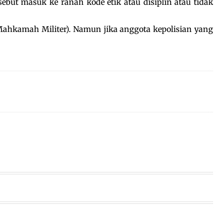
but masuk ke ranah kode etik atau disiplin atau tidak
s Mahkamah Militer). Namun jika anggota kepolisian yang