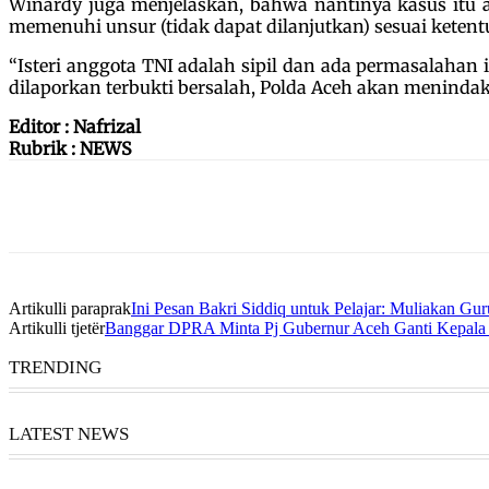
Winardy juga menjelaskan, bahwa nantinya kasus itu a
memenuhi unsur (tidak dapat dilanjutkan) sesuai ketent
“Isteri anggota TNI adalah sipil dan ada permasalahan 
dilaporkan terbukti bersalah, Polda Aceh akan meninda
Editor : Nafrizal
Rubrik : NEWS
Artikulli paraprak
Ini Pesan Bakri Siddiq untuk Pelajar: Muliakan Gu
Artikulli tjetër
Banggar DPRA Minta Pj Gubernur Aceh Ganti Kepala 
TRENDING
LATEST NEWS