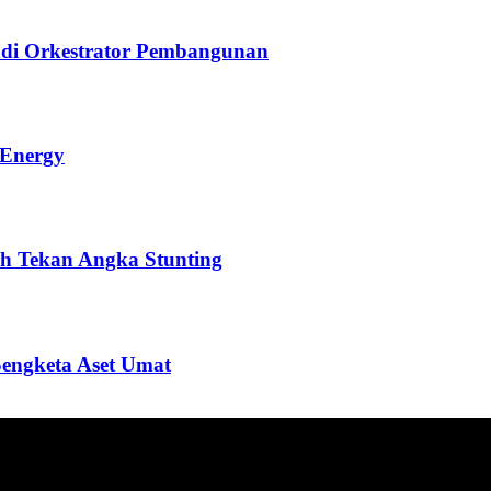
di Orkestrator Pembangunan
 Energy
h Tekan Angka Stunting
Sengketa Aset Umat
ang menyajikan informasi tentang berbagai hal mencakup pembanguna