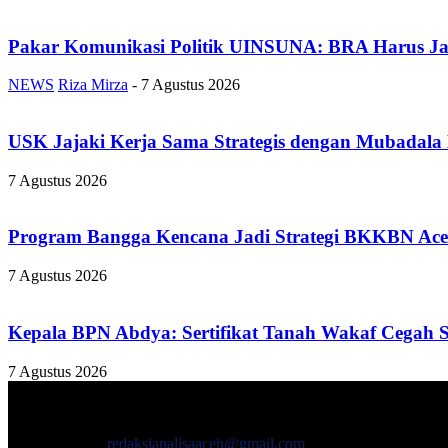
Pakar Komunikasi Politik UINSUNA: BRA Harus Ja
NEWS
Riza Mirza
-
7 Agustus 2026
USK Jajaki Kerja Sama Strategis dengan Mubadala
7 Agustus 2026
Program Bangga Kencana Jadi Strategi BKKBN Ace
7 Agustus 2026
Kepala BPN Abdya: Sertifikat Tanah Wakaf Cegah 
7 Agustus 2026
TENTANG KAMI
ANALISAACEH.COM, adalah Portal berita online untuk masyarakat y
Hubungi kami:
redaksianalisaaceh@gmail.com