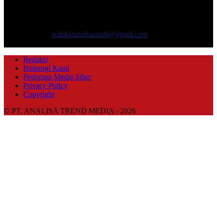
masyarakat yang menyajikan informasi tentang berbagai hal
mencakup pembangunan ekonomi, sosial, politik, keamanan, hukum
dan gaya hidup.
Hubungi kami:
redaksianalisaaceh@gmail.com
IKUTI KAMI
Redaksi
Hubungi Kami
Pedoman Media Siber
Privacy Policy
Copyright
© PT. ANALISA TREND MEDIA - 2026