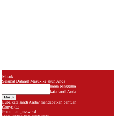
Masuk
Selamat Datang! Masuk ke akun Anda
nama pengguna
kata sandi Anda
Lupa kata sandi Anda? mendapatkan bantuan
Copyright
Pemulihan password