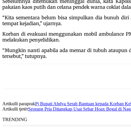
Sebelumnya ditemukan meninggal dunia, kata Kapols
pakaian kaos putih dan celana pendek warna coklat dalam 
“Kita sementara belum bisa simpulkan dia bunuh diri 
tempat kejadian,” ujarnya.
Korban di evakuasi menggunakan mobil ambulance PMI 
melakukan penyelidikan.
“Mungkin nanti apabila ada memar di tubuh ataupun di 
tersebut,” tutupnya.
Artikulli paraprak
Pj Bupati Abdya Serah Bantuan kepada Korban Ke
Artikulli tjetër
Seorang Pria Ditangkap Usai Sebar Hoax Begal di Na
TRENDING