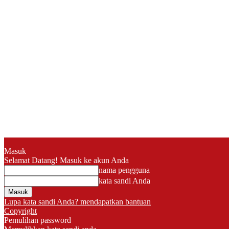
Masuk
Selamat Datang! Masuk ke akun Anda
nama pengguna
kata sandi Anda
Lupa kata sandi Anda? mendapatkan bantuan
Copyright
Pemulihan password