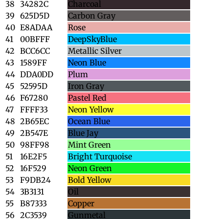
38
34282C
Charcoal
39
625D5D
Carbon Gray
40
E8ADAA
Rose
41
00BFFF
DeepSkyBlue
42
BCC6CC
Metallic Silver
43
1589FF
Neon Blue
44
DDA0DD
Plum
45
52595D
Iron Gray
46
F67280
Pastel Red
47
FFFF33
Neon Yellow
48
2B65EC
Ocean Blue
49
2B547E
Blue Jay
50
98FF98
Mint Green
51
16E2F5
Bright Turquoise
52
16F529
Neon Green
53
F9DB24
Bold Yellow
54
3B3131
Oil
55
B87333
Copper
56
2C3539
Gunmetal