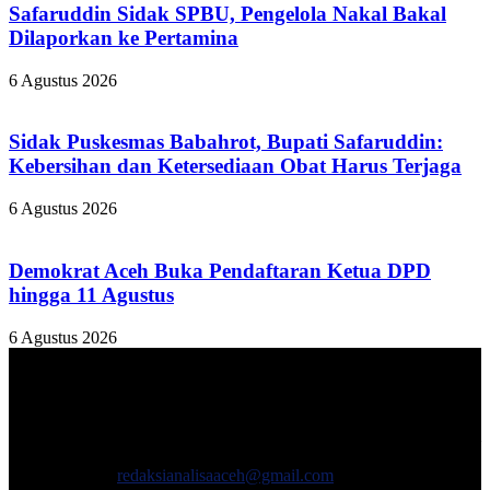
Safaruddin Sidak SPBU, Pengelola Nakal Bakal
Dilaporkan ke Pertamina
6 Agustus 2026
Sidak Puskesmas Babahrot, Bupati Safaruddin:
Kebersihan dan Ketersediaan Obat Harus Terjaga
6 Agustus 2026
Demokrat Aceh Buka Pendaftaran Ketua DPD
hingga 11 Agustus
6 Agustus 2026
TENTANG KAMI
ANALISAACEH.COM, adalah Portal berita online untuk
masyarakat yang menyajikan informasi tentang berbagai hal
mencakup pembangunan ekonomi, sosial, politik, keamanan, hukum
dan gaya hidup.
Hubungi kami:
redaksianalisaaceh@gmail.com