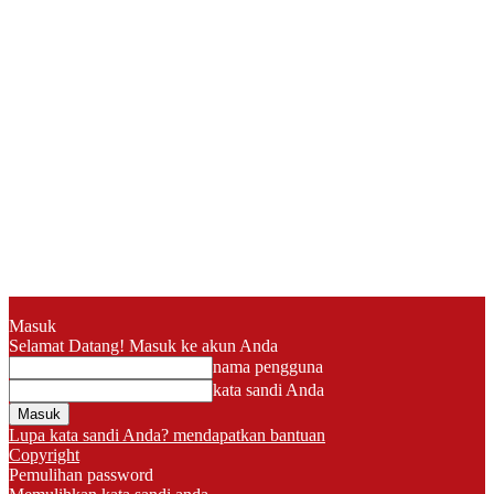
Masuk
Selamat Datang! Masuk ke akun Anda
nama pengguna
kata sandi Anda
Lupa kata sandi Anda? mendapatkan bantuan
Copyright
Pemulihan password