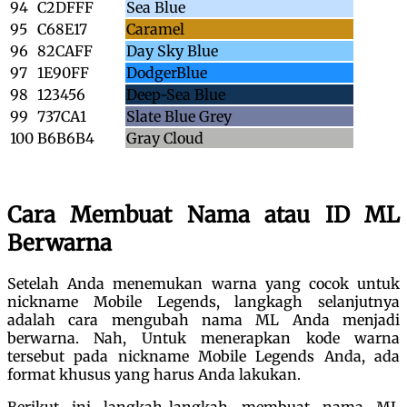
94
C2DFFF
Sea Blue
95
C68E17
Caramel
96
82CAFF
Day Sky Blue
97
1E90FF
DodgerBlue
98
123456
Deep-Sea Blue
99
737CA1
Slate Blue Grey
100
B6B6B4
Gray Cloud
Cara Membuat Nama atau ID ML
Berwarna
Setelah Anda menemukan warna yang cocok untuk
nickname Mobile Legends, langkagh selanjutnya
adalah cara mengubah nama ML Anda menjadi
berwarna. Nah, Untuk menerapkan kode warna
tersebut pada nickname Mobile Legends Anda, ada
format khusus yang harus Anda lakukan.