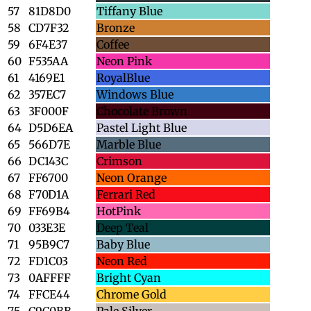
57
81D8D0
Tiffany Blue
58
CD7F32
Bronze
59
6F4E37
Coffee
60
F535AA
Neon Pink
61
4169E1
RoyalBlue
62
357EC7
Windows Blue
63
3F000F
Chocolate Brown
64
D5D6EA
Pastel Light Blue
65
566D7E
Marble Blue
66
DC143C
Crimson
67
FF6700
Neon Orange
68
F70D1A
Ferrari Red
69
FF69B4
HotPink
70
033E3E
Deep Teal
71
95B9C7
Baby Blue
72
FD1C03
Neon Red
73
0AFFFF
Bright Cyan
74
FFCE44
Chrome Gold
75
C9C0BB
Pale Silver