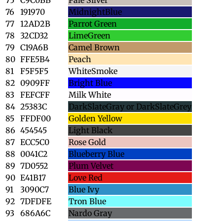
76
191970
MidnightBlue
77
12AD2B
Parrot Green
78
32CD32
LimeGreen
79
C19A6B
Camel Brown
80
FFE5B4
Peach
81
F5F5F5
WhiteSmoke
82
0909FF
Bright Blue
83
FEFCFF
Milk White
84
25383C
DarkSlateGray or DarkSlateGrey
85
FFDF00
Golden Yellow
86
454545
Light Black
87
ECC5C0
Rose Gold
88
0041C2
Blueberry Blue
89
7D0552
Plum Velvet
90
E41B17
Love Red
91
3090C7
Blue Ivy
92
7DFDFE
Tron Blue
93
686A6C
Nardo Gray