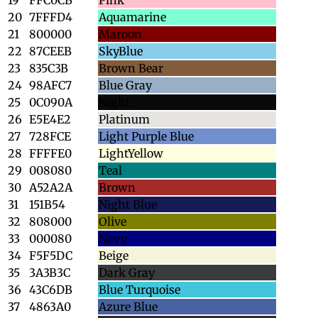
20
7FFFD4
Aquamarine
21
800000
Maroon
22
87CEEB
SkyBlue
23
835C3B
Brown Bear
24
98AFC7
Blue Gray
25
0C090A
Night
26
E5E4E2
Platinum
27
728FCE
Light Purple Blue
28
FFFFE0
LightYellow
29
008080
Teal
30
A52A2A
Brown
31
151B54
Night Blue
32
808000
Olive
33
000080
Navy
34
F5F5DC
Beige
35
3A3B3C
Dark Gray
36
43C6DB
Blue Turquoise
37
4863A0
Azure Blue