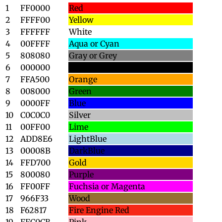
1
FF0000
Red
2
FFFF00
Yellow
3
FFFFFF
White
4
00FFFF
Aqua or Cyan
5
808080
Gray or Grey
6
000000
Black
7
FFA500
Orange
8
008000
Green
9
0000FF
Blue
10
C0C0C0
Silver
11
00FF00
Lime
12
ADD8E6
LightBlue
13
00008B
DarkBlue
14
FFD700
Gold
15
800080
Purple
16
FF00FF
Fuchsia or Magenta
17
966F33
Wood
18
F62817
Fire Engine Red
19
FFC0CB
Pink