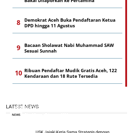
Bakal Dilaporkan ke Pertamina
Demokrat Aceh Buka Pendaftaran Ketua
DPD hingga 11 Agustus
Bacaan Sholawat Nabi Muhammad SAW
Sesuai Sunnah
Ribuan Pendaftar Mudik Gratis Aceh, 122
Kendaraan dan 18 Rute Tersedia
Pakar Komunikasi Politik UINSUNA: BRA Harus
LATEST NEWS
Jadi Orkestrator Pembangunan
Riza Mirza
-
7 Agustus 2026
NEWS
USK Jajaki Kerja Sama Strategis dengan