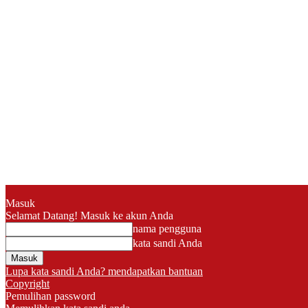
Masuk
Selamat Datang! Masuk ke akun Anda
nama pengguna
kata sandi Anda
Lupa kata sandi Anda? mendapatkan bantuan
Copyright
Pemulihan password