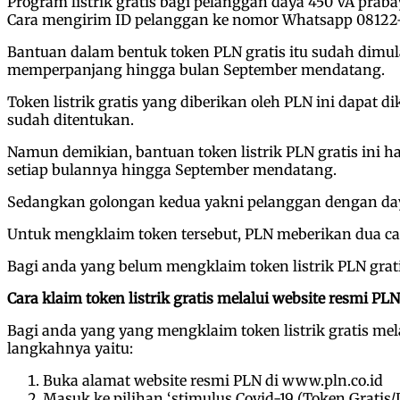
Program listrik gratis bagi pelanggan daya 450 VA pra
Cara mengirim ID pelanggan ke nomor Whatsapp 08122-1
Bantuan dalam bentuk token PLN gratis itu sudah dimula
memperpanjang hingga bulan September mendatang.
Token listrik gratis yang diberikan oleh PLN ini dapat
sudah ditentukan.
Namun demikian, bantuan token listrik PLN gratis ini 
setiap bulannya hingga September mendatang.
Sedangkan golongan kedua yakni pelanggan dengan daya
Untuk mengklaim token tersebut, PLN meberikan dua car
Bagi anda yang belum mengklaim token listrik PLN grati
Cara klaim token listrik gratis melalui website resmi PLN
Bagi anda yang yang mengklaim token listrik gratis me
langkahnya yaitu:
Buka alamat website resmi PLN di www.pln.co.id
Masuk ke pilihan ‘stimulus Covid-19 (Token Gratis/D