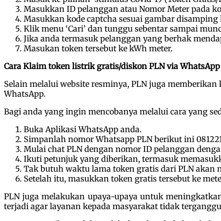
Masukkan ID pelanggan atau Nomor Meter pada k
Masukkan kode captcha sesuai gambar disamping k
Klik menu ‘Cari’ dan tunggu sebentar sampai muncul
Jika anda termasuk pelanggan yang berhak mendapat
Masukan token tersebut ke kWh meter.
Cara Klaim token listrik gratis/diskon PLN via WhatsApp
Selain melalui website resminya, PLN juga memberikan 
WhatsApp.
Bagi anda yang ingin mencobanya melalui cara yang se
Buka Aplikasi WhatsApp anda.
Simpanlah nomor Whatsapp PLN berikut ini 081221
Mulai chat PLN dengan nomor ID pelanggan dengan ke
Ikuti petunjuk yang diberikan, termasuk memasuk
Tak butuh waktu lama token gratis dari PLN akan 
Setelah itu, masukkan token gratis tersebut ke met
PLN juga melakukan upaya-upaya untuk meningkatkan ef
terjadi agar layanan kepada masyarakat tidak terganggu