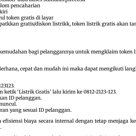
olom pencaharian
iri
 token gratis di layar
kkan gratis/diskon listrikk, token listrik gratis akan t
kemudahan bagi pelanggannya untuk mengklaim token listr
derhana, cepat dan mudah ini maka dapat mengikuti lang
23123.
tik ‘Listrik Gratis’ lalu kirim ke 0812-2123-123.
kan ID pelanggan.
muncul.
eran yang sesuai ID pelanggan.
isiensi biaya secara internal dengan tetap menjaga kea
.