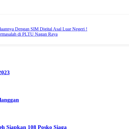
edaannya Dengan SIM Digital Asal Luar Negeri !
rmasalah di PLTU Nagan Raya
2023
langgan
eh Siapkan 108 Posko Siaga