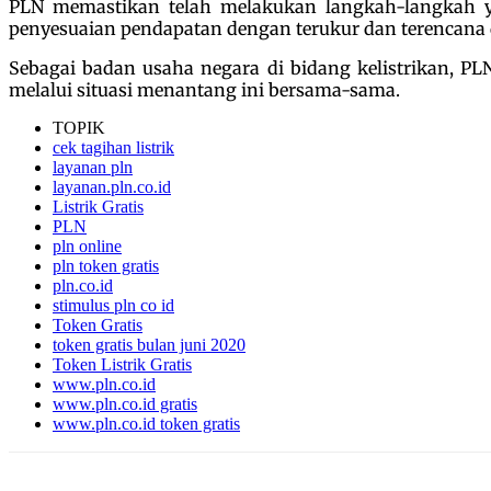
PLN memastikan telah melakukan langkah-langkah ya
penyesuaian pendapatan dengan terukur dan terencana 
Sebagai badan usaha negara di bidang kelistrikan, 
melalui situasi menantang ini bersama-sama.
TOPIK
cek tagihan listrik
layanan pln
layanan.pln.co.id
Listrik Gratis
PLN
pln online
pln token gratis
pln.co.id
stimulus pln co id
Token Gratis
token gratis bulan juni 2020
Token Listrik Gratis
www.pln.co.id
www.pln.co.id gratis
www.pln.co.id token gratis