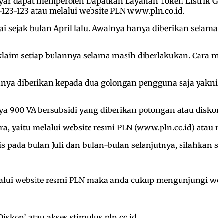
bayar dapat memperoleh Dapatkan Layanan Token Listrik G
23-123 atau melalui website PLN www.pln.co.id.
i sejak bulan April lalu. Awalnya hanya diberikan selam
 diklaim setiap bulannya selama masih diberlakukan. Car
hanya diberikan kepada dua golongan pengguna saja yakni
 900 VA bersubsidi yang diberikan potongan atau diskon
a, yaitu melalui website resmi PLN (www.pln.co.id) atau
s pada bulan Juli dan bulan-bulan selanjutnya, silahkan 
lalui website resmi PLN maka anda cukup mengunjungi we
iskon’ atau akses stimulus.pln.co.id