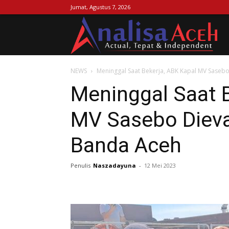
Jumat, Agustus 7, 2026
Ana
NEWS
Meninggal Saat Bekerja, ABK Kapal MV Saseb
Ac
Meninggal Saat B
MV Sasebo Dieva
Banda Aceh
Penulis
Naszadayuna
-
12 Mei 2023