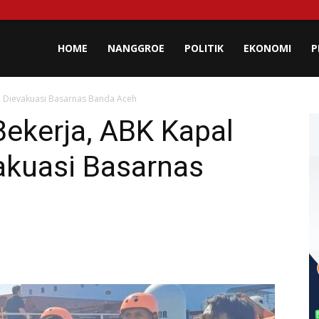
lisa
HOME
NANGGROE
POLITIK
EKONOMI
P
o Dievakuasi Basarnas Banda Aceh
eh
ekerja, ABK Kapal
kuasi Basarnas