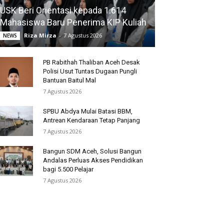
USK Beri Orientasi kepada 1.614
Mahasiswa Baru Penerima KIP Kuliah
Riza Mirza
-
7 Agustus 2026
NEWS
PB Rabithah Thaliban Aceh Desak
Polisi Usut Tuntas Dugaan Pungli
Bantuan Baitul Mal
7 Agustus 2026
SPBU Abdya Mulai Batasi BBM,
Antrean Kendaraan Tetap Panjang
7 Agustus 2026
Bangun SDM Aceh, Solusi Bangun
Andalas Perluas Akses Pendidikan
bagi 5.500 Pelajar
7 Agustus 2026