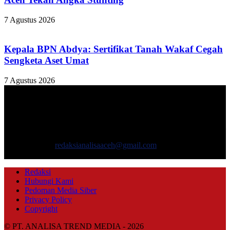
7 Agustus 2026
Kepala BPN Abdya: Sertifikat Tanah Wakaf Cegah
Sengketa Aset Umat
7 Agustus 2026
TENTANG KAMI
ANALISAACEH.COM, adalah Portal berita online untuk
masyarakat yang menyajikan informasi tentang berbagai hal
mencakup pembangunan ekonomi, sosial, politik, keamanan, hukum
dan gaya hidup.
Hubungi kami:
redaksianalisaaceh@gmail.com
IKUTI KAMI
Redaksi
Hubungi Kami
Pedoman Media Siber
Privacy Policy
Copyright
© PT. ANALISA TREND MEDIA - 2026