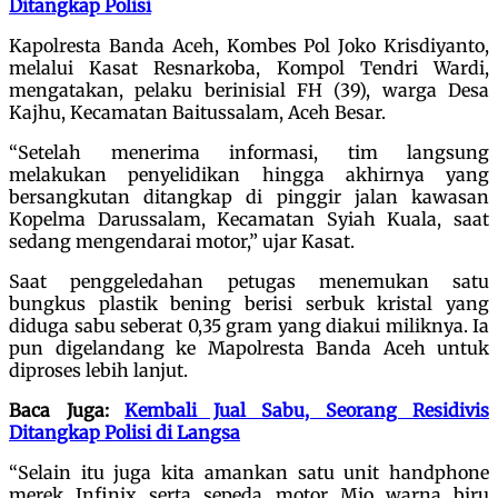
Ditangkap Polisi
Kapolresta Banda Aceh, Kombes Pol Joko Krisdiyanto,
melalui Kasat Resnarkoba, Kompol Tendri Wardi,
mengatakan, pelaku berinisial FH (39), warga Desa
Kajhu, Kecamatan Baitussalam, Aceh Besar.
“Setelah menerima informasi, tim langsung
melakukan penyelidikan hingga akhirnya yang
bersangkutan ditangkap di pinggir jalan kawasan
Kopelma Darussalam, Kecamatan Syiah Kuala, saat
sedang mengendarai motor,” ujar Kasat.
Saat penggeledahan petugas menemukan satu
bungkus plastik bening berisi serbuk kristal yang
diduga sabu seberat 0,35 gram yang diakui miliknya. Ia
pun digelandang ke Mapolresta Banda Aceh untuk
diproses lebih lanjut.
Baca Juga:
Kembali Jual Sabu, Seorang Residivis
Ditangkap Polisi di Langsa
“Selain itu juga kita amankan satu unit handphone
merek Infinix serta sepeda motor Mio warna biru