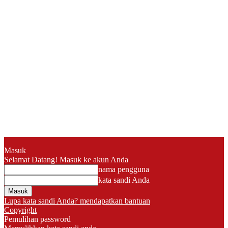
Masuk
Selamat Datang! Masuk ke akun Anda
nama pengguna
kata sandi Anda
Lupa kata sandi Anda? mendapatkan bantuan
Copyright
Pemulihan password