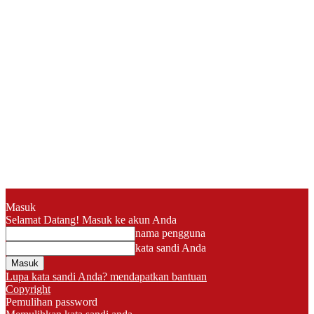
Masuk
Selamat Datang! Masuk ke akun Anda
nama pengguna
kata sandi Anda
Lupa kata sandi Anda? mendapatkan bantuan
Copyright
Pemulihan password