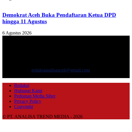
Demokrat Aceh Buka Pendaftaran Ketua DPD
hingga 11 Agustus
6 Agustus 2026
TENTANG KAMI
ANALISAACEH.COM, adalah Portal berita online untuk
masyarakat yang menyajikan informasi tentang berbagai hal
mencakup pembangunan ekonomi, sosial, politik, keamanan, hukum
dan gaya hidup.
Hubungi kami:
redaksianalisaaceh@gmail.com
IKUTI KAMI
Redaksi
Hubungi Kami
Pedoman Media Siber
Privacy Policy
Copyright
© PT. ANALISA TREND MEDIA - 2026