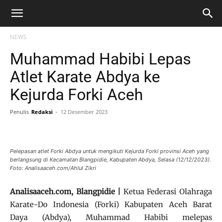
NEWS
Muhammad Habibi Lepas
Atlet Karate Abdya ke
Kejurda Forki Aceh
Penulis
Redaksi
-
12 Desember 2023
Pelepasan atlet Forki Abdya untuk mengikuti Kejurda Forki provinsi Aceh yang
berlangsung di Kecamatan Blangpidie, Kabupaten Abdya, Selasa (12/12/2023).
Foto: Analisaaceh.com/Ahlul Zikri
Analisaaceh.com, Blangpidie |
Ketua Federasi Olahraga
Karate-Do Indonesia (Forki) Kabupaten Aceh Barat
Daya (Abdya), Muhammad Habibi melepas