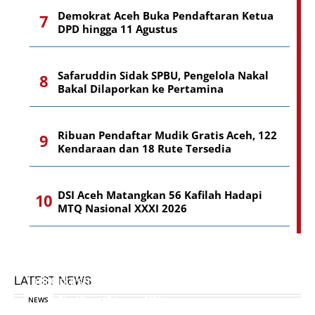
Demokrat Aceh Buka Pendaftaran Ketua
DPD hingga 11 Agustus
Safaruddin Sidak SPBU, Pengelola Nakal
Bakal Dilaporkan ke Pertamina
Ribuan Pendaftar Mudik Gratis Aceh, 122
Kendaraan dan 18 Rute Tersedia
DSI Aceh Matangkan 56 Kafilah Hadapi
MTQ Nasional XXXI 2026
Pakar Komunikasi Politik UINSUNA: BRA Harus
LATEST NEWS
Jadi Orkestrator Pembangunan
Riza Mirza
-
7 Agustus 2026
NEWS