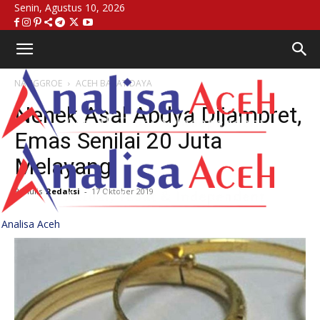
Senin, Agustus 10, 2026
NANGGROE
ACEH BARAT DAYA
Nenek Asal Abdya Dijambret,
Emas Senilai 20 Juta
Melayang
Penulis
Redaksi
-
17 Oktober 2019
Analisa Aceh