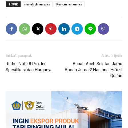
TOPIK
nenek dirampas
Pencurian emas
Artikulli paraprak
Artikulli tjetër
Redmi Note 8 Pro, Ini
Bupati Aceh Selatan Jamu
Spesifikasi dan Harganya
Bocah Juara 2 Nasional Hifdzil
Qur’an