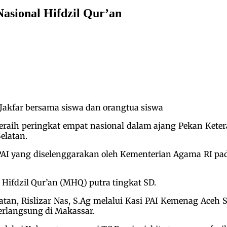
asional Hifdzil Qur’an
r Jakfar bersama siswa dan orangtua siswa
eraih peringkat empat nasional dalam ajang Pekan Kete
elatan.
AI yang diselenggarakan oleh Kementerian Agama RI pada
Hifdzil Qur’an (MHQ) putra tingkat SD.
an, Rislizar Nas, S.Ag melalui Kasi PAI Kemenag Aceh 
berlangsung di Makassar.