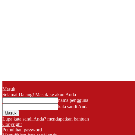
Masuk
Selamat Datang! Masuk ke akun Anda
nama pengguna
kata sandi Anda
Lupa kata sandi Anda? mendapatkan bantuan
Copyright
Pemulihan password