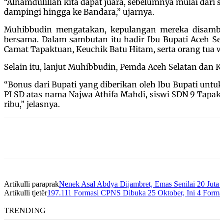
“Alhamdulillah kita dapat juara, sebelumnya mulai dari 
dampingi hingga ke Bandara,” ujarnya.
Muhibbudin mengatakan, kepulangan mereka disamb
bersama. Dalam sambutan itu hadir Ibu Bupati Aceh Se
Camat Tapaktuan, Keuchik Batu Hitam, serta orang tua w
Selain itu, lanjut Muhibbudin, Pemda Aceh Selatan da
“Bonus dari Bupati yang diberikan oleh Ibu Bupati untuk
PI SD atas nama Najwa Athifa Mahdi, siswi SDN 9 Tapa
ribu,” jelasnya.
Artikulli paraprak
Nenek Asal Abdya Dijambret, Emas Senilai 20 Jut
Artikulli tjetër
197.111 Formasi CPNS Dibuka 25 Oktober, Ini 4 Form
TRENDING