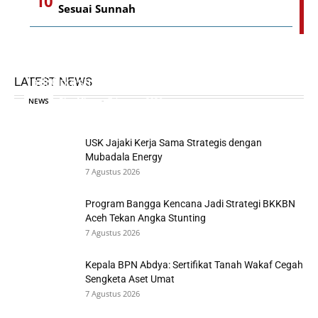
Sesuai Sunnah
Pakar Komunikasi Politik UINSUNA: BRA Harus
LATEST NEWS
Jadi Orkestrator Pembangunan
Riza Mirza
-
7 Agustus 2026
NEWS
USK Jajaki Kerja Sama Strategis dengan
Mubadala Energy
7 Agustus 2026
Program Bangga Kencana Jadi Strategi BKKBN
Aceh Tekan Angka Stunting
7 Agustus 2026
Kepala BPN Abdya: Sertifikat Tanah Wakaf Cegah
Sengketa Aset Umat
7 Agustus 2026