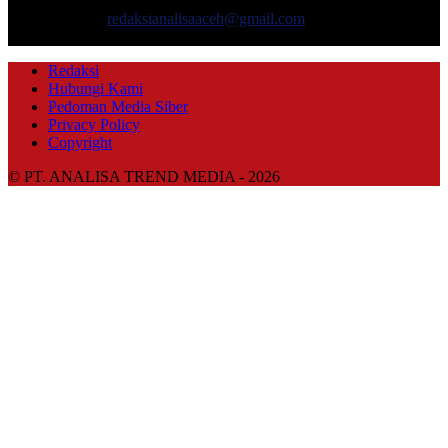
dan gaya hidup.
Hubungi kami:
redaksianalisaaceh@gmail.com
IKUTI KAMI
Redaksi
Hubungi Kami
Pedoman Media Siber
Privacy Policy
Copyright
© PT. ANALISA TREND MEDIA - 2026