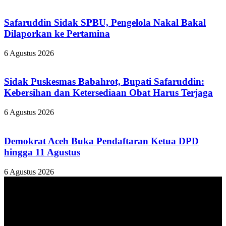
Safaruddin Sidak SPBU, Pengelola Nakal Bakal
Dilaporkan ke Pertamina
6 Agustus 2026
Sidak Puskesmas Babahrot, Bupati Safaruddin:
Kebersihan dan Ketersediaan Obat Harus Terjaga
6 Agustus 2026
Demokrat Aceh Buka Pendaftaran Ketua DPD
hingga 11 Agustus
6 Agustus 2026
TENTANG KAMI
ANALISAACEH.COM, adalah Portal berita online untuk
masyarakat yang menyajikan informasi tentang berbagai hal
mencakup pembangunan ekonomi, sosial, politik, keamanan, hukum