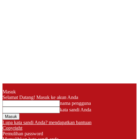
Masuk
Selamat Datang! Masuk ke akun Anda
nama pengguna
kata sandi Anda
Lupa kata sandi Anda? mendapatkan bantuan
Copyright
Pemulihan password