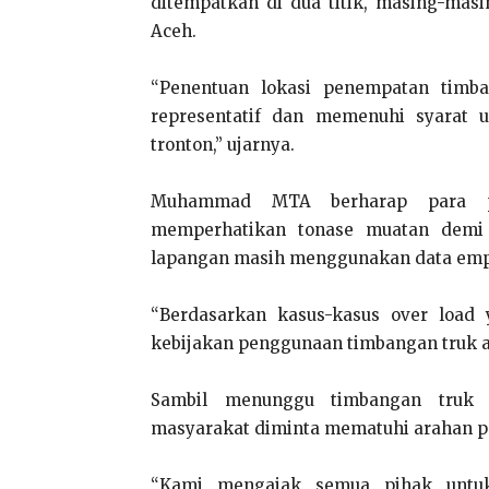
ditempatkan di dua titik, masing-mas
Aceh.
“Penentuan lokasi penempatan timba
representatif dan memenuhi syarat 
tronton,” ujarnya.
Muhammad MTA berharap para p
memperhatikan tonase muatan demi 
lapangan masih menggunakan data empi
“Berdasarkan kasus-kasus over load 
kebijakan penggunaan timbangan truk a
Sambil menunggu timbangan truk s
masyarakat diminta mematuhi arahan pe
“Kami mengajak semua pihak untuk