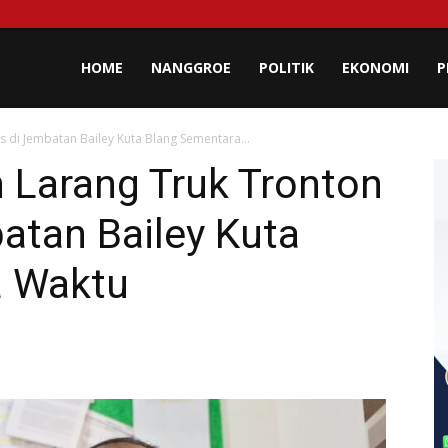
lisa
HOME
NANGGROE
POLITIK
EKONOMI
P
 di Jembatan Bailey Kuta Blang Sementara...
eh
 Larang Truk Tronton
atan Bailey Kuta
a Waktu