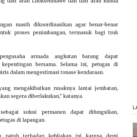
ing dari arah Lhokseumawe dan dari arah Banda
ngan masih dikoordinasikan agar benar-benar
untuk proses penimbangan, termasuk bagi truk
engusaha armada angkutan barang dapat
kepentingan bersama. Selama ini, petugas di
ris dalam mengestimasi tonase kendaraan.
yang mengakibatkan rusaknya lantai jembatan,
kan segera diberlakukan,” katanya.
L
ebagai solusi permanen dapat difungsikan,
tugas di lapangan.
 patuh terhadap kebijakan ini karena demi