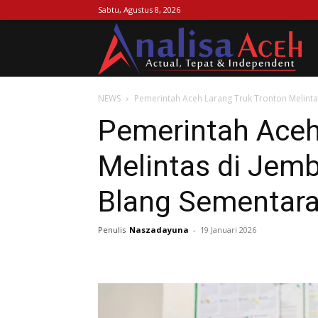
Sabtu, Agustus 8, 2026
Ana
NEWS
Pemerintah Aceh Larang Truk Tronton Melintas
Ac
Pemerintah Aceh
Melintas di Jemb
Blang Sementar
Penulis
Naszadayuna
-
19 Januari 2026