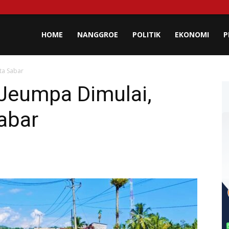
lisa
HOME
NANGGROE
POLITIK
EKONOMI
P
ta Sabar
eh
 Jeumpa Dimulai,
abar