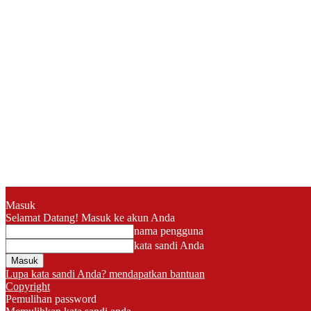
Masuk
Selamat Datang! Masuk ke akun Anda
nama pengguna
kata sandi Anda
Lupa kata sandi Anda? mendapatkan bantuan
Copyright
Pemulihan password