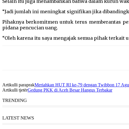
Selain itu juga menambahkan bahwa dalam kurun wakt
“Jadi jumlah ini meningkat signifikan jika dibandingk
Pihaknya berkomitmen untuk terus memberantas pered
pidana pencucian uang.
“Oleh karena itu saya mengajak semua pihak terkait 
Artikulli paraprak
Meriahkan HUT RI ke-79 dengan Twibbon 17 Agu
Artikulli tjetër
Gedung PKK di Aceh Besar Hangus Terbakar
TRENDING
LATEST NEWS