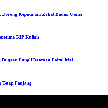
h, Dorong Kepatuhan Zakat Badan Usaha
enerima KIP Kuliah
s Dugaan Pungli Bantuan Baitul Mal
 Tetap Panjang
ang menyajikan informasi tentang berbagai hal mencakup pembanguna