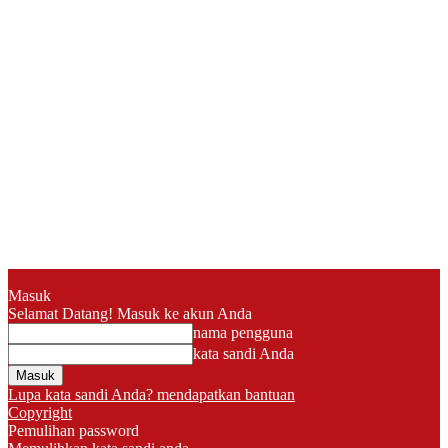
Masuk
Selamat Datang! Masuk ke akun Anda
nama pengguna
kata sandi Anda
Lupa kata sandi Anda? mendapatkan bantuan
Copyright
Pemulihan password