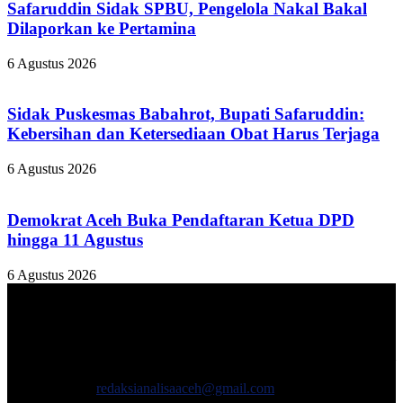
Safaruddin Sidak SPBU, Pengelola Nakal Bakal
Dilaporkan ke Pertamina
6 Agustus 2026
Sidak Puskesmas Babahrot, Bupati Safaruddin:
Kebersihan dan Ketersediaan Obat Harus Terjaga
6 Agustus 2026
Demokrat Aceh Buka Pendaftaran Ketua DPD
hingga 11 Agustus
6 Agustus 2026
TENTANG KAMI
ANALISAACEH.COM, adalah Portal berita online untuk
masyarakat yang menyajikan informasi tentang berbagai hal
mencakup pembangunan ekonomi, sosial, politik, keamanan, hukum
dan gaya hidup.
Hubungi kami:
redaksianalisaaceh@gmail.com