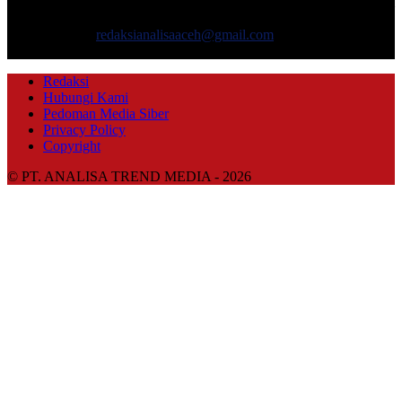
mencakup pembangunan ekonomi, sosial, politik, keamanan, hukum
dan gaya hidup.
Hubungi kami:
redaksianalisaaceh@gmail.com
IKUTI KAMI
Redaksi
Hubungi Kami
Pedoman Media Siber
Privacy Policy
Copyright
© PT. ANALISA TREND MEDIA - 2026