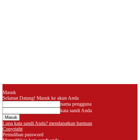
Masuk
Selamat Datang! Masuk ke akun Anda
nama pengguna
kata sandi Anda
Lupa kata sandi Anda? mendapatkan bantuan
Copyright
Pemulihan password