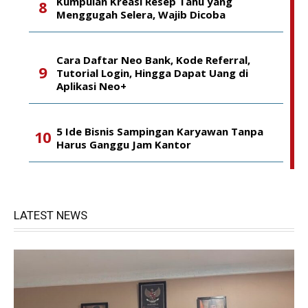
Kumpulan Kreasi Resep Tahu yang
Menggugah Selera, Wajib Dicoba
Cara Daftar Neo Bank, Kode Referral,
Tutorial Login, Hingga Dapat Uang di
Aplikasi Neo+
5 Ide Bisnis Sampingan Karyawan Tanpa
Harus Ganggu Jam Kantor
LATEST NEWS