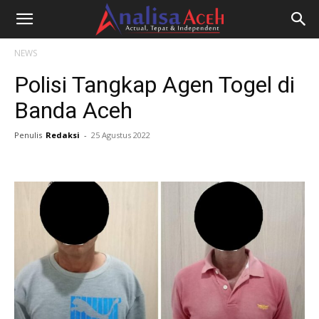
NEWS
Polisi Tangkap Agen Togel di
Banda Aceh
Penulis
Redaksi
-
25 Agustus 2022