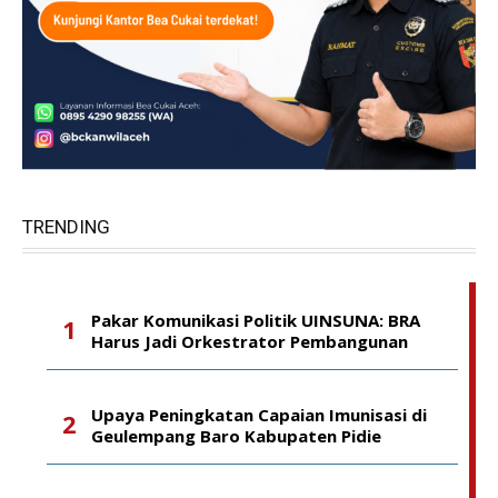
TRENDING
Pakar Komunikasi Politik UINSUNA: BRA
Harus Jadi Orkestrator Pembangunan
Upaya Peningkatan Capaian Imunisasi di
Geulempang Baro Kabupaten Pidie