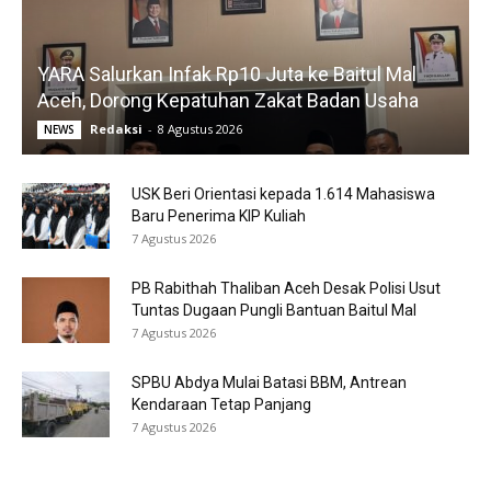
YARA Salurkan Infak Rp10 Juta ke Baitul Mal
Aceh, Dorong Kepatuhan Zakat Badan Usaha
Redaksi
-
8 Agustus 2026
NEWS
USK Beri Orientasi kepada 1.614 Mahasiswa
Baru Penerima KIP Kuliah
7 Agustus 2026
PB Rabithah Thaliban Aceh Desak Polisi Usut
Tuntas Dugaan Pungli Bantuan Baitul Mal
7 Agustus 2026
SPBU Abdya Mulai Batasi BBM, Antrean
Kendaraan Tetap Panjang
7 Agustus 2026