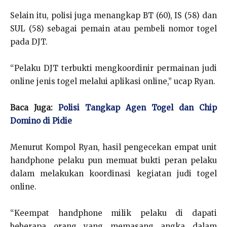
Selain itu, polisi juga menangkap BT (60), IS (58) dan
SUL (58) sebagai pemain atau pembeli nomor togel
pada DJT.
“Pelaku DJT terbukti mengkoordinir permainan judi
online jenis togel melalui aplikasi online,” ucap Ryan.
Baca Juga:
Polisi Tangkap Agen Togel dan Chip
Domino di Pidie
Menurut Kompol Ryan, hasil pengecekan empat unit
handphone pelaku pun memuat bukti peran pelaku
dalam melakukan koordinasi kegiatan judi togel
online.
“Keempat handphone milik pelaku di dapati
beberapa orang yang memasang angka dalam