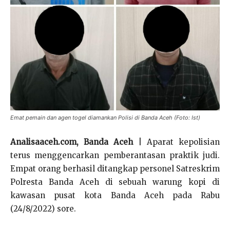
Emat pemain dan agen togel diamankan Polisi di Banda Aceh (Foto: Ist)
Analisaaceh.com, Banda Aceh
| Aparat kepolisian
terus menggencarkan pemberantasan praktik judi.
Empat orang berhasil ditangkap personel Satreskrim
Polresta Banda Aceh di sebuah warung kopi di
kawasan pusat kota Banda Aceh pada Rabu
(24/8/2022) sore.