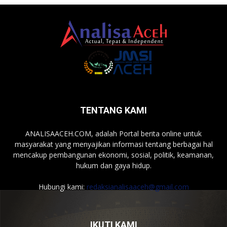
TENTANG KAMI
ANALISAACEH.COM, adalah Portal berita online untuk
masyarakat yang menyajikan informasi tentang berbagai hal
mencakup pembangunan ekonomi, sosial, politik, keamanan,
hukum dan gaya hidup.
Hubungi kami:
redaksianalisaaceh@gmail.com
IKUTI KAMI