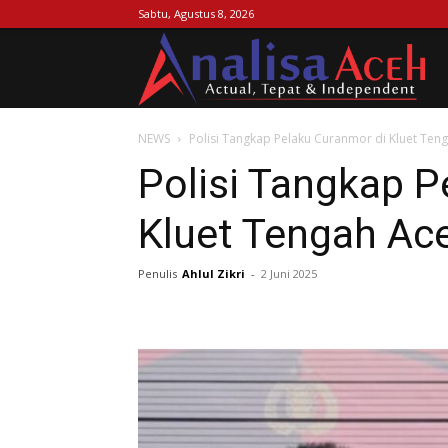
Sabtu, Agustus 8, 2026
Ana
NEWS
Polisi Tangkap Pelaku Curanmor di Kluet Ten
Ac
Polisi Tangkap P
Kluet Tengah Ac
Penulis
Ahlul Zikri
-
2 Juni 2025