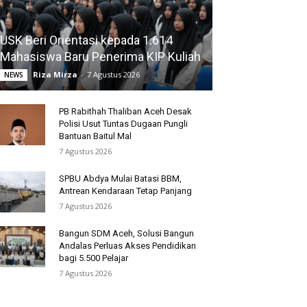
USK Beri Orientasi kepada 1.614
Mahasiswa Baru Penerima KIP Kuliah
Riza Mirza
-
7 Agustus 2026
NEWS
PB Rabithah Thaliban Aceh Desak
Polisi Usut Tuntas Dugaan Pungli
Bantuan Baitul Mal
7 Agustus 2026
SPBU Abdya Mulai Batasi BBM,
Antrean Kendaraan Tetap Panjang
7 Agustus 2026
Bangun SDM Aceh, Solusi Bangun
Andalas Perluas Akses Pendidikan
bagi 5.500 Pelajar
7 Agustus 2026