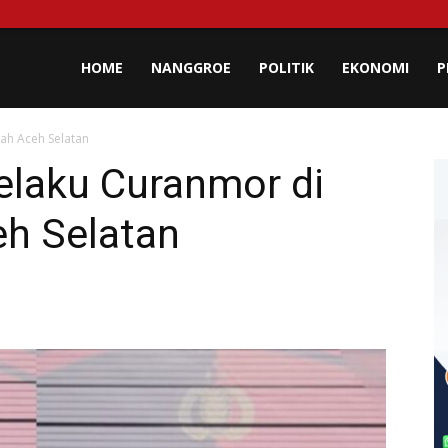
lisa
HOME
NANGGROE
POLITIK
EKONOMI
P
gah Aceh Selatan
eh
elaku Curanmor di
eh Selatan