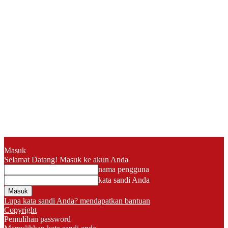
Masuk
Selamat Datang! Masuk ke akun Anda
nama pengguna
kata sandi Anda
Lupa kata sandi Anda? mendapatkan bantuan
Copyright
Pemulihan password