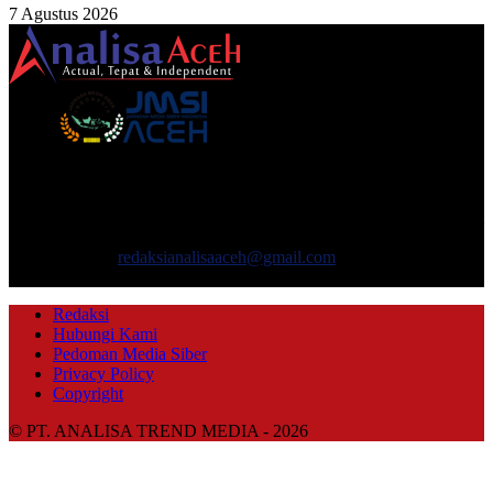
7 Agustus 2026
TENTANG KAMI
ANALISAACEH.COM, adalah Portal berita online untuk
masyarakat yang menyajikan informasi tentang berbagai hal
mencakup pembangunan ekonomi, sosial, politik, keamanan, hukum
dan gaya hidup.
Hubungi kami:
redaksianalisaaceh@gmail.com
IKUTI KAMI
Redaksi
Hubungi Kami
Pedoman Media Siber
Privacy Policy
Copyright
© PT. ANALISA TREND MEDIA - 2026