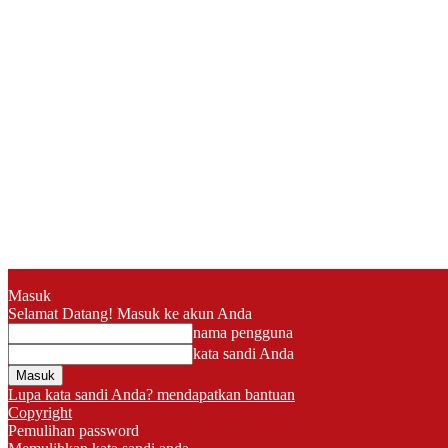
Masuk
Selamat Datang! Masuk ke akun Anda
nama pengguna
kata sandi Anda
Lupa kata sandi Anda? mendapatkan bantuan
Copyright
Pemulihan password