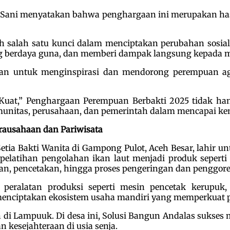
l Sani menyatakan bahwa penghargaan ini merupakan hasil
alah satu kunci dalam menciptakan perubahan sosial 
berdaya guna, dan memberi dampak langsung kepada mas
uan untuk menginspirasi dan mendorong perempuan a
at,” Penghargaan Perempuan Berbakti 2025 tidak han
unitas, perusahaan, dan pemerintah dalam mencapai kem
ausahaan dan Pariwisata
ia Bakti Wanita di Gampong Pulot, Aceh Besar, lahir 
 pelatihan pengolahan ikan laut menjadi produk seperti
an, pencetakan, hingga proses pengeringan dan penggor
eralatan produksi seperti mesin pencetak kerupuk, 
menciptakan ekosistem usaha mandiri yang memperkuat p
i Lampuuk. Di desa ini, Solusi Bangun Andalas sukses
 kesejahteraan di usia senja.