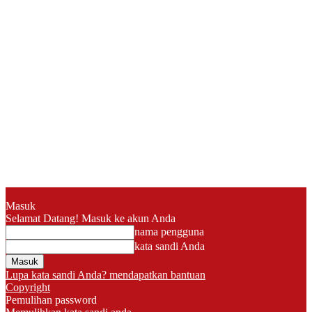
Masuk
Selamat Datang! Masuk ke akun Anda
nama pengguna
kata sandi Anda
Lupa kata sandi Anda? mendapatkan bantuan
Copyright
Pemulihan password