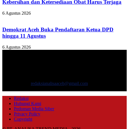
Kebersihan dan Ketersediaan Obat Harus Terjaga
6 Agustus 2026
Demokrat Aceh Buka Pendaftaran Ketua DPD
hingga 11 Agustus
6 Agustus 2026
TENTANG KAMI
ANALISAACEH.COM, adalah Portal berita online untuk
masyarakat yang menyajikan informasi tentang berbagai hal
mencakup pembangunan ekonomi, sosial, politik, keamanan, hukum
dan gaya hidup.
Hubungi kami:
redaksianalisaaceh@gmail.com
IKUTI KAMI
Redaksi
Hubungi Kami
Pedoman Media Siber
Privacy Policy
Copyright
© PT. ANALISA TREND MEDIA - 2026