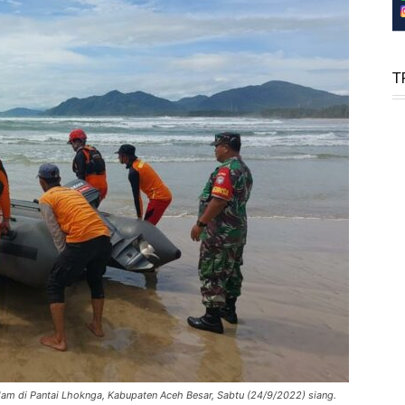
T
am di Pantai Lhoknga, Kabupaten Aceh Besar, Sabtu (24/9/2022) siang.