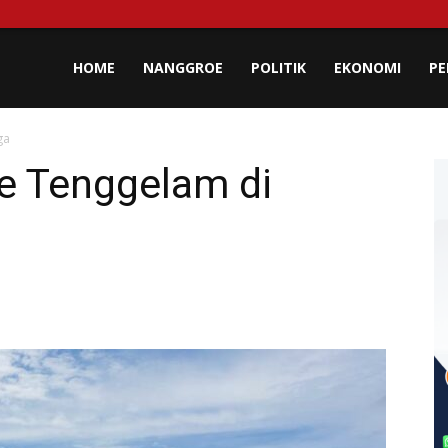
lisa
HOME
NANGGROE
POLITIK
EKONOMI
PE
ga
eh
ie Tenggelam di