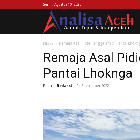
Senin, Agustus 10, 2026
Ana
NEWS
Remaja Asal Pidie Tenggelam di Pantai Lhokn
Ac
Remaja Asal Pid
Pantai Lhoknga
Penulis
Redaksi
-
24 September 2022