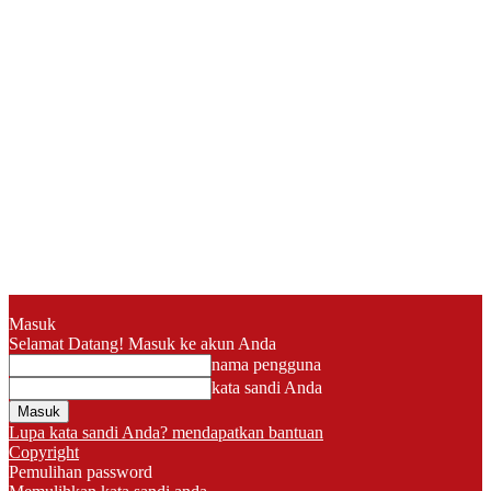
Masuk
Selamat Datang! Masuk ke akun Anda
nama pengguna
kata sandi Anda
Lupa kata sandi Anda? mendapatkan bantuan
Copyright
Pemulihan password