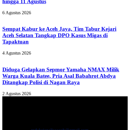
hingga 11 Agustus
6 Agustus 2026
Sempat Kabur ke Aceh Jaya, Tim Tabur Kejari
Aceh Selatan Tangkap DPO Kasus Migas di
Tapaktuan
4 Agustus 2026
Diduga Gelapkan Sepmor Yamaha NMAX Milik
Warga Kuala Batee, Pria Asal Babahrot Abdya
Ditangkap Polisi di Nagan Raya
2 Agustus 2026
TENTANG KAMI
ANALISAACEH.COM, adalah Portal berita online untuk
masyarakat yang menyajikan informasi tentang berbagai hal
mencakup pembangunan ekonomi, sosial, politik, keamanan, hukum
dan gaya hidup.