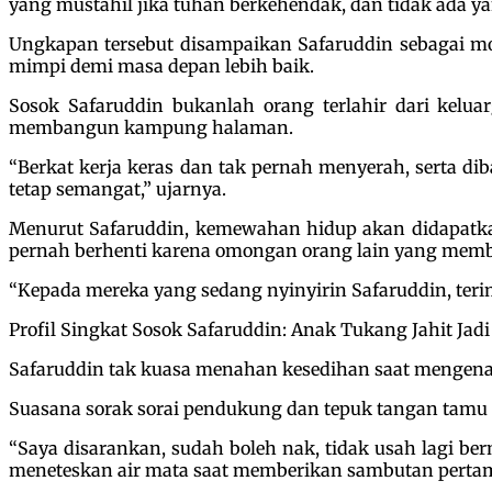
yang mustahil jika tuhan berkehendak, dan tidak ada ya
Ungkapan tersebut disampaikan Safaruddin sebagai mot
mimpi demi masa depan lebih baik.
Sosok Safaruddin bukanlah orang terlahir dari kelu
membangun kampung halaman.
“Berkat kerja keras dan tak pernah menyerah, serta dib
tetap semangat,” ujarnya.
Menurut Safaruddin, kemewahan hidup akan didapatka
pernah berhenti karena omongan orang lain yang mem
“Kepada mereka yang sedang nyinyirin Safaruddin, teri
Profil Singkat Sosok Safaruddin: Anak Tukang Jahit Jad
Safaruddin tak kuasa menahan kesedihan saat mengena
Suasana sorak sorai pendukung dan tepuk tangan tamu
“Saya disarankan, sudah boleh nak, tidak usah lagi be
meneteskan air mata saat memberikan sambutan pertama