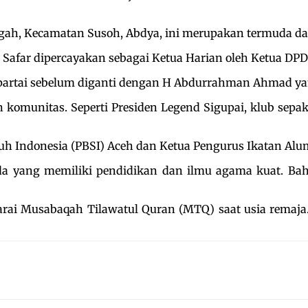
ngah, Kecamatan Susoh, Abdya, ini merupakan termuda d
i, Safar dipercayakan sebagai Ketua Harian oleh Ketua DPD
 partai sebelum diganti dengan H Abdurrahman Ahmad yan
 komunitas. Seperti Presiden Legend Sigupai, klub sepak 
h Indonesia (PBSI) Aceh dan Ketua Pengurus Ikatan Alu
da yang memiliki pendidikan dan ilmu agama kuat. Bah
arai Musabaqah Tilawatul Quran (MTQ) saat usia remaja