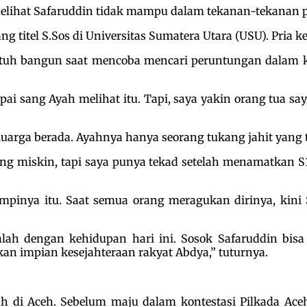
elihat Safaruddin tidak mampu dalam tekanan-tekanan pol
 titel S.Sos di Universitas Sumatera Utara (USU). Pria 
atuh bangun saat mencoba mencari peruntungan dalam ko
i sang Ayah melihat itu. Tapi, saya yakin orang tua sa
eluarga berada. Ayahnya hanya seorang tukang jahit yang
g miskin, tapi saya punya tekad setelah menamatkan S1 
impinya itu. Saat semua orang meragukan dirinya, kini
ah dengan kehidupan hari ini. Sosok Safaruddin bisa 
n impian kesejahteraan rakyat Abdya,” tuturnya.
h di Aceh. Sebelum maju dalam kontestasi Pilkada Ace