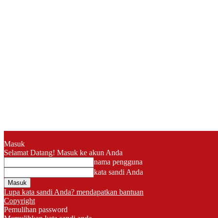
Masuk
Selamat Datang! Masuk ke akun Anda
nama pengguna
kata sandi Anda
Lupa kata sandi Anda? mendapatkan bantuan
Copyright
Pemulihan password