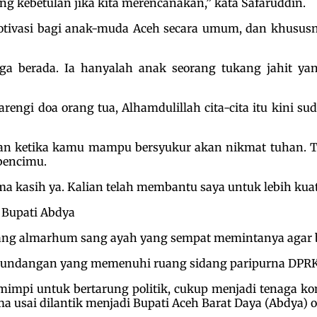
ng kebetulan jika kita merencanakan,” kata Safaruddin.
ivasi bagi anak-muda Aceh secara umum, dan khususnya
arga berada. Ia hanyalah anak seorang tukang jahit 
arengi doa orang tua, Alhamdulillah cita-cita itu kini s
n ketika kamu mampu bersyukur akan nikmat tuhan. Te
bencimu.
ma kasih ya. Kalian telah membantu saya untuk lebih kua
i Bupati Abdya
ng almarhum sang ayah yang sempat memintanya agar ber
 undangan yang memenuhi ruang sidang paripurna DPRK 
rmimpi untuk bertarung politik, cukup menjadi tenaga ko
 usai dilantik menjadi Bupati Aceh Barat Daya (Abdya) 